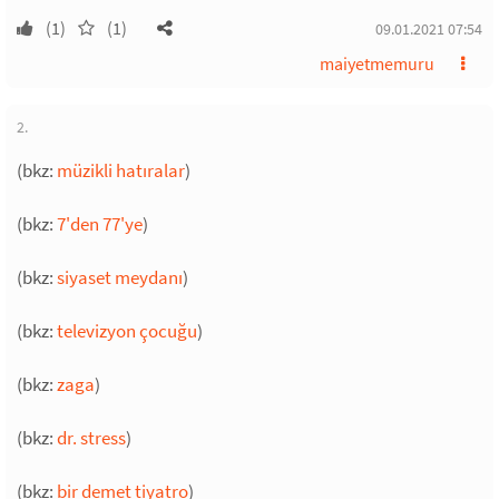
(1)
(1)
09.01.2021 07:54
maiyetmemuru
2.
(bkz:
müzikli hatıralar
)
(bkz:
7'den 77'ye
)
(bkz:
siyaset meydanı
)
(bkz:
televizyon çocuğu
)
(bkz:
zaga
)
(bkz:
dr. stress
)
(bkz:
bir demet tiyatro
)