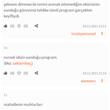
şebnem dönmez ile ismini anmak istemediğim ekürisinin
sunduğu görevimiz tehlike isimli program gerçekten
keyifliydi.
(0)
(0)
24.12.2021 21:11
hristiyanismail
10.
nurseli idizin sunduğu program.
(bkz:
saklambaç
)
(0)
(0)
24.12.2021 21:14
alamancı
11.
mahallenin muhtarları