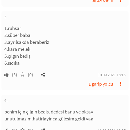
birazozlem
5.
1.ruhsar
2.süper baba
3.ayrılsakda beraberiz
4.kara melek
5.çılgın bediş
6.sıdıka
(3)
(0)
10.09.2021 18:15
1 garip yolcu
6.
benim için çılgın bedis. dedesi banu ve oktay
unutulmazım.hatirlayinca gülesim geldi yaa.