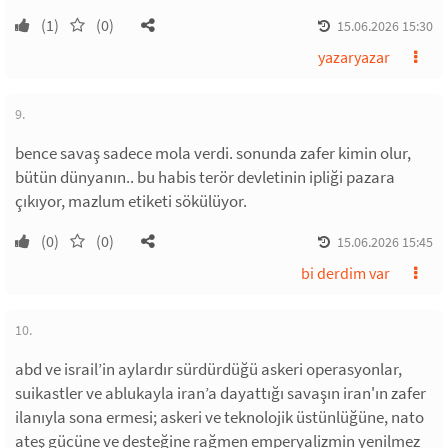
(1)
(0)
15.06.2026 15:30
yazaryazar
9.
bence savaş sadece mola verdi. sonunda zafer kimin olur,
bütün dünyanın.. bu habis terör devletinin ipliği pazara
çıkıyor, mazlum etiketi sökülüyor.
(0)
(0)
15.06.2026 15:45
bi derdim var
10.
abd ve israil’in aylardır sürdürdüğü askeri operasyonlar,
suikastler ve ablukayla iran’a dayattığı savaşın iran'ın zafer
ilanıyla sona ermesi; askeri ve teknolojik üstünlüğüne, nato
ateş gücüne ve desteğine rağmen emperyalizmin yenilmez