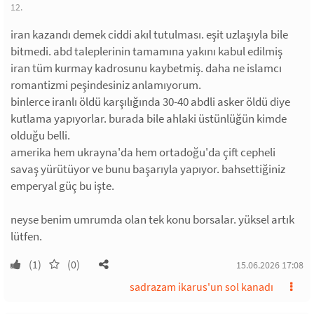
12.
iran kazandı demek ciddi akıl tutulması. eşit uzlaşıyla bile
bitmedi. abd taleplerinin tamamına yakını kabul edilmiş
iran tüm kurmay kadrosunu kaybetmiş. daha ne islamcı
romantizmi peşindesiniz anlamıyorum.
binlerce iranlı öldü karşılığında 30-40 abdli asker öldü diye
kutlama yapıyorlar. burada bile ahlaki üstünlüğün kimde
olduğu belli.
amerika hem ukrayna'da hem ortadoğu'da çift cepheli
savaş yürütüyor ve bunu başarıyla yapıyor. bahsettiğiniz
emperyal güç bu işte.
neyse benim umrumda olan tek konu borsalar. yüksel artık
lütfen.
(1)
(0)
15.06.2026 17:08
sadrazam ikarus'un sol kanadı