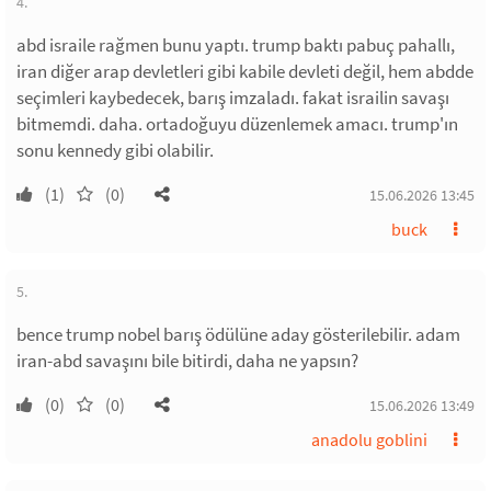
4.
abd israile rağmen bunu yaptı. trump baktı pabuç pahallı,
iran diğer arap devletleri gibi kabile devleti değil, hem abdde
seçimleri kaybedecek, barış imzaladı. fakat israilin savaşı
bitmemdi. daha. ortadoğuyu düzenlemek amacı. trump'ın
sonu kennedy gibi olabilir.
(1)
(0)
15.06.2026 13:45
buck
5.
bence trump nobel barış ödülüne aday gösterilebilir. adam
iran-abd savaşını bile bitirdi, daha ne yapsın?
(0)
(0)
15.06.2026 13:49
anadolu goblini