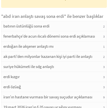
"abd iran anlaştı savaş sona erdi" ile benzer başlıklar
batının üstünlüğü sona erdi
2
fenerbahçe'de acun ılıcalı dönemi sona erdi açıklaması
3
erdoğan ile akşener anlaştı mı
1
ak parti'den milyonlar kazanan kişi iyi parti ile anlaştı
2
suriye hükümeti ile sdg anlaştı
3
erdi kızgır
3
erdi özüağ
3
iran'ın hastane vurması bir savaş suçudur açıklaması
9
19 mart 2026 iran'ın f-35 savaş uçağını vurması
2