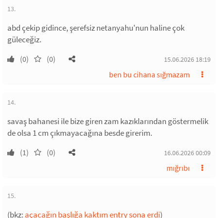
13.
abd çekip gidince, şerefsiz netanyahu'nun haline çok
güleceğiz.
(0)
(0)
15.06.2026 18:19
ben bu cihana sığmazam
14.
savaş bahanesi ile bize giren zam kazıklarından göstermelik
de olsa 1 cm çıkmayacağına besde girerim.
(1)
(0)
16.06.2026 00:09
mığrıbı
15.
(bkz:
açacağın başlığa kaktım entry sona erdi
)