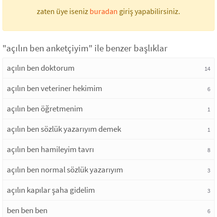
zaten üye iseniz
buradan
giriş yapabilirsiniz.
"açılın ben anketçiyim" ile benzer başlıklar
açılın ben doktorum
14
açılın ben veteriner hekimim
6
açılın ben öğretmenim
1
açılın ben sözlük yazarıyım demek
1
açılın ben hamileyim tavrı
8
açılın ben normal sözlük yazarıyım
3
açılın kapılar şaha gidelim
3
ben ben ben
6