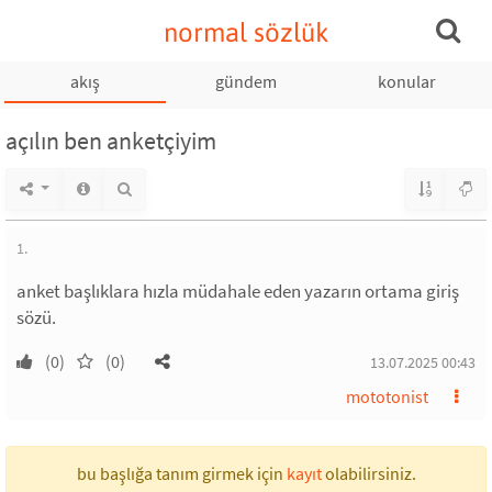
normal sözlük
akış
gündem
konular
açılın ben anketçiyim
1.
anket başlıklara hızla müdahale eden yazarın ortama giriş
sözü.
(0)
(0)
13.07.2025 00:43
mototonist
bu başlığa tanım girmek için
kayıt
olabilirsiniz.