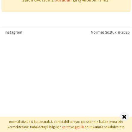
instagram
Normal Sözlük © 2026
normal sözlük'ü kullanarak 3. parti dahil tarayıcı çerezlerinin kullanımına izin
vermektesiniz. Daha detaylı bilgi için
çerez
ve
gizlilik
politikamıza bakabilirsiniz.