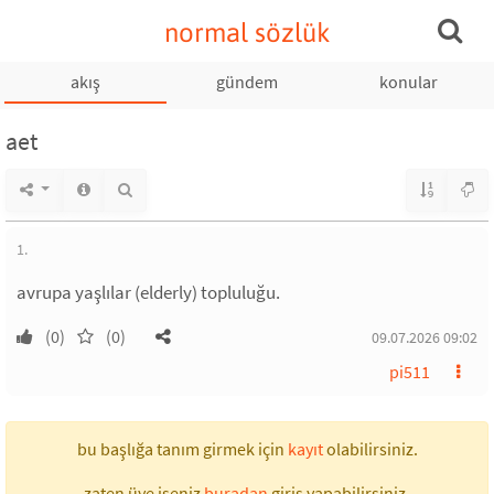
normal sözlük
akış
gündem
konular
aet
1.
avrupa yaşlılar (elderly) topluluğu.
(0)
(0)
09.07.2026 09:02
pi511
bu başlığa tanım girmek için
kayıt
olabilirsiniz.
zaten üye iseniz
buradan
giriş yapabilirsiniz.