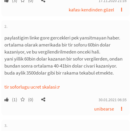
(3)
(0)
17.11.2020 21:16
kafası kendinden güzel
2.
paylastigim linke gore gercekleri pek yansitmayan haber.
ortalama olarak amerikada bir tir soforu 60bin dolar
kazaniyor, ve bu vergilendirilmeden onceki hali.
yani yillik 60bin dolar kazanan bir sofor vergilerden, ondan
bundan sonra ortalama 40-41bin dolar civari kazaniyor.
buda aylik 3500dolar gibi bir rakama tekabul etmekte.
tir soforlugu ucret skalasi
(1)
(0)
30.01.2021 06:35
unibearse
3.