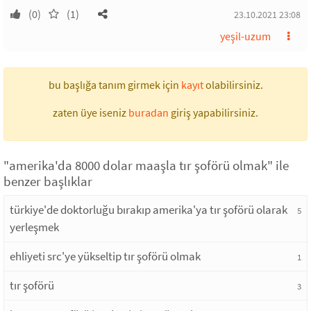
(0)
(1)
23.10.2021 23:08
yeşil-uzum
bu başlığa tanım girmek için
kayıt
olabilirsiniz.
zaten üye iseniz
buradan
giriş yapabilirsiniz.
"amerika'da 8000 dolar maaşla tır şoförü olmak" ile
benzer başlıklar
türkiye'de doktorluğu bırakıp amerika'ya tır şoförü olarak
5
yerleşmek
ehliyeti src'ye yükseltip tır şoförü olmak
1
tır şoförü
3