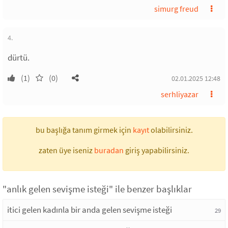
simurg freud
4.
dürtü.
(1)
(0)
02.01.2025 12:48
serhliyazar
bu başlığa tanım girmek için
kayıt
olabilirsiniz.
zaten üye iseniz
buradan
giriş yapabilirsiniz.
"anlık gelen sevişme isteği" ile benzer başlıklar
itici gelen kadınla bir anda gelen sevişme isteği
29