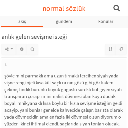
normal sözlük
akış
gündem
konular
anlık gelen sevişme isteği
1.
şöyle mini parmaklı ama uzun tırnaklı tercihen siyah yada
vişne rengi ojeli kısa küt saçlı ra nın gözü gibi göz kalemi
çekmiş fındık burunlu buyuk gogüslü sürekli bot giyen siyah
transparan çoraplı minimalist dövmesi olan koyu dudak
boyalı mnikyanaklı kısa boylu bir kızla sevişme isteğim geldi
acayip. yani bunlar genelde kahvecide çalışır. barista olarak
yada dövmecidir. ama en fazla iki dövmesi olsun diyorum o
yüzden ikinci ihtimal elendi. saçlarıda siyah tonları olucak.