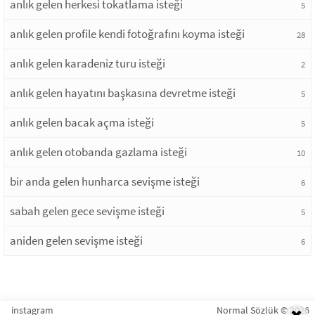
anlık gelen herkesi tokatlama isteği
5
anlık gelen profile kendi fotoğrafını koyma isteği
28
anlık gelen karadeniz turu isteği
2
anlık gelen hayatını başkasına devretme isteği
5
anlık gelen bacak açma isteği
5
anlık gelen otobanda gazlama isteği
10
bir anda gelen hunharca sevişme isteği
6
sabah gelen gece sevişme isteği
5
aniden gelen sevişme isteği
6
instagram
Normal Sözlük © 2026