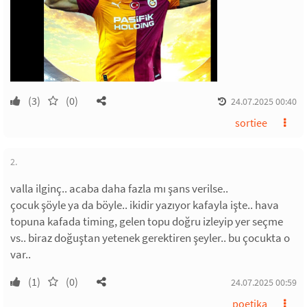
(3)
(0)
24.07.2025 00:40
sortiee
2.
valla ilginç.. acaba daha fazla mı şans verilse..
çocuk şöyle ya da böyle.. ikidir yazıyor kafayla işte.. hava
topuna kafada timing, gelen topu doğru izleyip yer seçme
vs.. biraz doğuştan yetenek gerektiren şeyler.. bu çocukta o
var..
(1)
(0)
24.07.2025 00:59
poetika