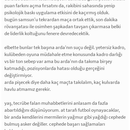
puan farkını açma fırsatını da, rakibini sahasında yenip
psikolojik baskı uygulama etkisini de kaçırmış olduk.
bugün samsun'u tekrardan maça ortak ettik, son dakika
rövanşatası ile osimhen şapkadan tavşan çıkarmasa belki
de liderlik koltuğunu fenere devredecektik.
elbette bunlar tek başına arda'nın suçu değil. yetersiz kadro,
kulübeden oyuna müdahale etme konusunda kadro darlığı
vs bir ton sebep var ama bu arda'nın da takıma birşey
katmadığı, pozisyonlarda hatası olduğu gerçeğini
değiştirmiyor.
arda pişecek diye daha kaç maçta takılalım, kaç kulvarda
havlu atmamız gerekir.
yaş, tecrübe falan muhabbetlerini anlasam da fazla
abartıldığını düşünüyorum. at tarafı futbol oynayacaklar,
bir anda kendilerini mermilerin yağmur gibi yağdığı cephede
bulmuş asker değiller. cephede başarı sağlamaları