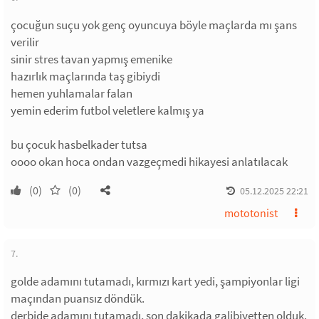
çocuğun suçu yok genç oyuncuya böyle maçlarda mı şans
verilir
sinir stres tavan yapmış emenike
hazırlık maçlarında taş gibiydi
hemen yuhlamalar falan
yemin ederim futbol veletlere kalmış ya
bu çocuk hasbelkader tutsa
oooo okan hoca ondan vazgeçmedi hikayesi anlatılacak
(0)
(0)
05.12.2025 22:21
mototonist
7.
golde adamını tutamadı, kırmızı kart yedi, şampiyonlar ligi
maçından puansız döndük.
derbide adamını tutamadı, son dakikada galibiyetten olduk.