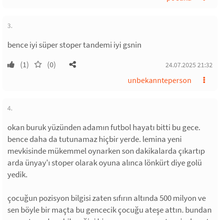
3.
bence iyi süper stoper tandemi iyi gsnin
(1)
(0)
24.07.2025 21:32
unbekannteperson
4.
okan buruk yüzünden adamın futbol hayatı bitti bu gece.
bence daha da tutunamaz hiçbir yerde. lemina yeni
mevkisinde mükemmel oynarken son dakikalarda çıkartıp
arda ünyay'ı stoper olarak oyuna alınca lönkürt diye golü
yedik.
çocuğun pozisyon bilgisi zaten sıfırın altında 500 milyon ve
sen böyle bir maçta bu gencecik çocuğu ateşe attın. bundan