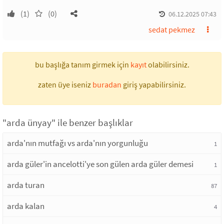
(1)
(0)
06.12.2025 07:43
sedat pekmez
bu başlığa tanım girmek için
kayıt
olabilirsiniz.
zaten üye iseniz
buradan
giriş yapabilirsiniz.
"arda ünyay" ile benzer başlıklar
arda'nın mutfağı vs arda'nın yorgunluğu
1
arda güler'in ancelotti'ye son gülen arda güler demesi
1
arda turan
87
arda kalan
4