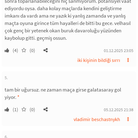
sonra toparlanabileceğini hiç sanmıyorum. potansiyel vaat
ediyordu oysa. daha kolay maçlarda kendini geliştirme
imkanı da vardı ama ne yazık ki yanlış zamanda ve yanlış
maçta oyuna girince tüm hayalleri de bitti bu gece. velhasıl
çok genç bir yetenek okan buruk davaroluğu yüzünden
kaybolup gitti. geçmiş ossun.
(4)
(0)
01.12.2025 23:05
iki kişinin bildiği sırrı
5.
tam bir uğursuz. ne zaman maça girse galatasaray gol
yiyor.
*
(1)
(0)
05.12.2025 21:38
vladimir beschastnykh
6.