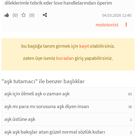
dileklerimle tebrik eder love handlelarından öperim
(0)
(0)
04.03.2026 12:40
mototonist
bu başlığa tanım girmek için
kayıt
olabilirsiniz.
zaten üye iseniz
buradan
giriş yapabilirsiniz.
"aşk tutamacı" ile benzer başlıklar
aşk için ölmeli aşk o zaman aşk
83
aşk mı para mı sorusuna aşk diyen insan
38
aşk üstüne aşk
1
aşk aşk bakışlar atan güzel normal sözlük kızları
1