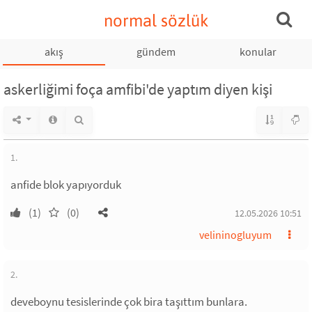
normal sözlük
akış
gündem
konular
askerliğimi foça amfibi'de yaptım diyen kişi
1.
anfide blok yapıyorduk
(1)
(0)
12.05.2026 10:51
velininogluyum
2.
deveboynu tesislerinde çok bira taşıttım bunlara.