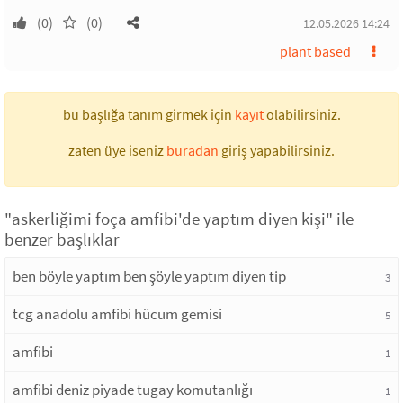
(0)
(0)
12.05.2026 14:24
plant based
bu başlığa tanım girmek için
kayıt
olabilirsiniz.
zaten üye iseniz
buradan
giriş yapabilirsiniz.
"askerliğimi foça amfibi'de yaptım diyen kişi" ile
benzer başlıklar
ben böyle yaptım ben şöyle yaptım diyen tip
3
tcg anadolu amfibi hücum gemisi
5
amfibi
1
amfibi deniz piyade tugay komutanlığı
1