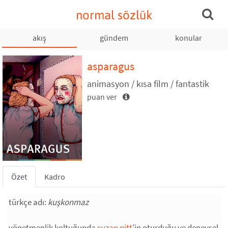
normal sözlük
akış
gündem
konular
asparagus
animasyon / kısa film / fantastik
puan ver
Özet
Kadro
türkçe adı:
kuşkonmaz
yönetmenlik koltuğunda
suzan pitt
'in oturduğu ve deneysel