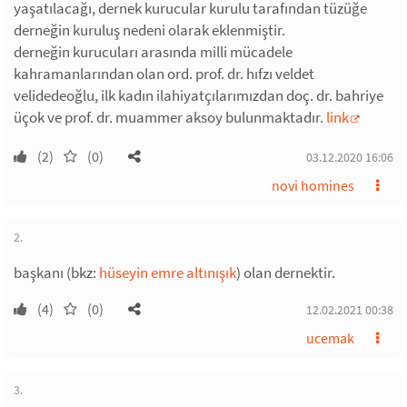
yaşatılacağı, dernek kurucular kurulu tarafından tüzüğe
derneğin kuruluş nedeni olarak eklenmiştir.
derneğin kurucuları arasında milli mücadele
kahramanlarından olan ord. prof. dr. hıfzı veldet
velidedeoğlu, ilk kadın ilahiyatçılarımızdan doç. dr. bahriye
üçok ve prof. dr. muammer aksoy bulunmaktadır.
link
(2)
(0)
03.12.2020 16:06
novi homines
2.
başkanı (bkz:
hüseyin emre altınışık
) olan dernektir.
(4)
(0)
12.02.2021 00:38
ucemak
3.