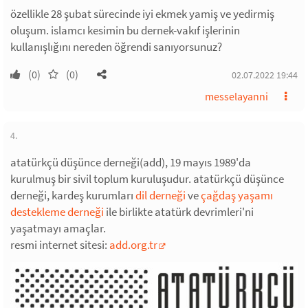
özellikle 28 şubat sürecinde iyi ekmek yamiş ve yedirmiş
oluşum. islamcı kesimin bu dernek-vakıf işlerinin
kullanışlığını nereden öğrendi sanıyorsunuz?
(0)
(0)
02.07.2022 19:44
messelayanni
4.
atatürkçü düşünce derneği(add), 19 mayıs 1989'da
kurulmuş bir sivil toplum kuruluşudur. atatürkçü düşünce
derneği, kardeş kurumları
dil derneği
ve
çağdaş yaşamı
destekleme derneği
ile birlikte atatürk devrimleri'ni
yaşatmayı amaçlar.
resmi internet sitesi:
add.org.tr