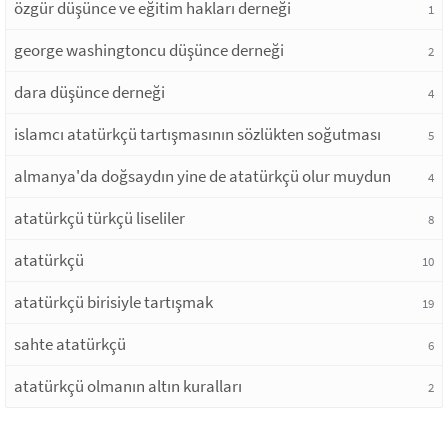
özgür düşünce ve eğitim hakları derneği
1
george washingtoncu düşünce derneği
2
dara düşünce derneği
4
islamcı atatürkçü tartışmasının sözlükten soğutması
5
almanya'da doğsaydın yine de atatürkçü olur muydun
4
atatürkçü türkçü liseliler
8
atatürkçü
10
atatürkçü birisiyle tartışmak
19
sahte atatürkçü
6
atatürkçü olmanın altın kuralları
2