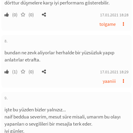
dörttur düşmelere karşı iyi performans gösterebilir.
(0)
(0)
17.01.2021 18:28
tolgame
8.
bundan ne zevk aliyorlar herhalde bir yüzsüzluk yapıp
anlatırlar etrafta.
(1)
(0)
17.01.2021 18:29
yaaniii
9.
işte bu yüzden bizler yalnızız...
naif beddua severim, mesut süre misali, umarım bu olayı
yapanları o sevgilileri bir mesajla terk eder.
iyi günler.