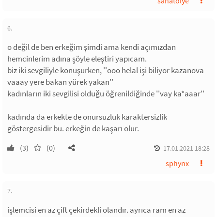
sanatolye
6.
o değil de ben erkeğim şimdi ama kendi açımızdan
hemcinlerim adına şöyle eleştiri yapıcam.
biz iki sevgiliyle konuşurken, ''ooo helal işi biliyor kazanova
vaaay yere bakan yürek yakan''
kadınların iki sevgilisi olduğu öğrenildiğinde ''vay ka*aaar''
kadında da erkekte de onursuzluk karaktersizlik
göstergesidir bu. erkeğin de kaşarı olur.
(3)
(0)
17.01.2021 18:28
sphynx
7.
işlemcisi en az çift çekirdekli olandır. ayrıca ram en az