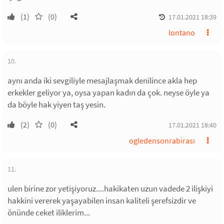
(1)
(0)
17.01.2021 18:39
lontano
10.
aynı anda iki sevgiliyle mesajlaşmak denilince akla hep
erkekler geliyor ya, oysa yapan kadın da çok. neyse öyle ya
da böyle hak yiyen taş yesin.
(2)
(0)
17.01.2021 18:40
ogledensonrabirası
11.
ulen birine zor yetişiyoruz....hakikaten uzun vadede 2 ilişkiyi
hakkini vererek yaşayabilen insan kaliteli şerefsizdir ve
önünde ceket iliklerim...