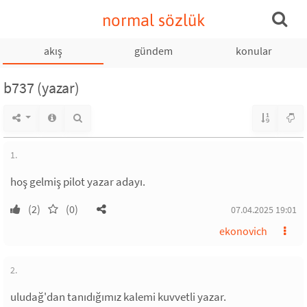
normal sözlük
akış
gündem
konular
b737 (yazar)
1.
hoş gelmiş pilot yazar adayı.
(2)
(0)
07.04.2025 19:01
ekonovich
2.
uludağ'dan tanıdığımız kalemi kuvvetli yazar.