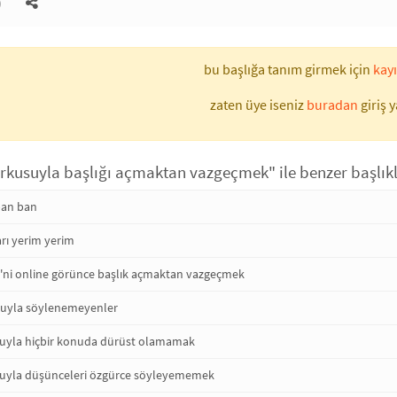
)
bu başlığa tanım girmek için
kayı
zaten üye iseniz
buradan
giriş y
rkusuyla başlığı açmaktan vazgeçmek" ile benzer başlık
 ban ban
rı yerim yerim
'ni online görünce başlık açmaktan vazgeçmek
uyla söylenemeyenler
suyla hiçbir konuda dürüst olamamak
suyla düşünceleri özgürce söyleyememek