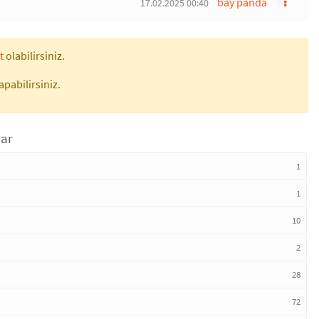
bay panda
17.02.2025 00:40
t
olabilirsiniz.
apabilirsiniz.
lar
1
1
10
2
28
72