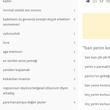
(1)
(0
kadın:
normal sözlük seo sorunu
1
kadınların öz güvensiz enerjisi düşük erkekleri
8
sevmemesi
uykusuzluk
1
love
3
"ban yerim ko
aga memnun
1
ban ban çiki çiki
en sevilen anne yemeği
8
yerim o parmakla
yeniden başlamak
1
pavlov'un göbeği
kıskanılan insanlar
3
ban yeme korkus
napıyorsun deyince belgesel izliyorum diyen
1
arkadaş
linç yerim korku
para harcamaya değen şeyler
4
linç yerim korku