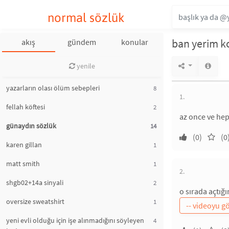
normal sözlük
ban yerim k
akış
gündem
konular
yenile
yazarların olası ölüm sebepleri
8
1.
fellah köftesi
2
az once ve hep
günaydın sözlük
14
(0)
(0
karen gillan
1
matt smith
1
2.
shgb02+14a sinyali
2
o sırada açtığı
oversize sweatshirt
1
yeni evli olduğu için işe alınmadığını söyleyen
4