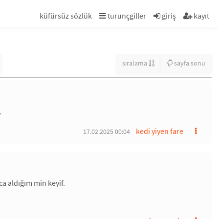
küfürsüz sözlük
turunçgiller
giriş
kayıt
sıralama
sayfa sonu
.
kedi yiyen fare
17.02.2025 00:04
ca aldığım min keyif.