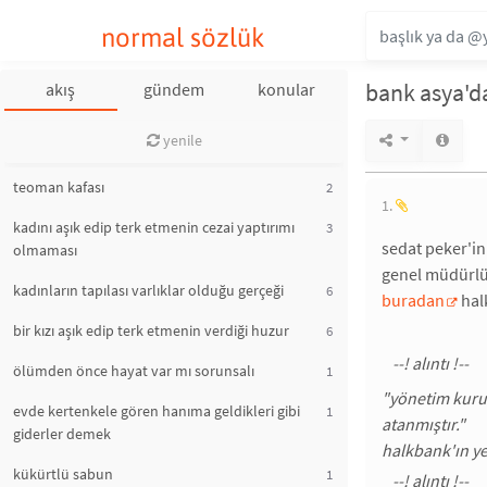
normal sözlük
bank asya'da
akış
gündem
konular
yenile
teoman kafası
2
1.
kadını aşık edip terk etmenin cezai yaptırımı
3
sedat peker'in
olmaması
genel müdürlü
kadınların tapılası varlıklar olduğu gerçeği
6
buradan
hal
bir kızı aşık edip terk etmenin verdiği huzur
6
ölümden önce hayat var mı sorunsalı
1
"yönetim kurul
evde kertenkele gören hanıma geldikleri gibi
1
atanmıştır."
giderler demek
halkbank'ın ye
kükürtlü sabun
1