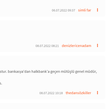
simli far
06.07.2022 09:37
denizlericenadam
08.07.2022 08:21
aostur. bankasya'dan halkbank'a geçen mütüşlü genel müdür,
s.
thedansözkiller
08.07.2022 10:18