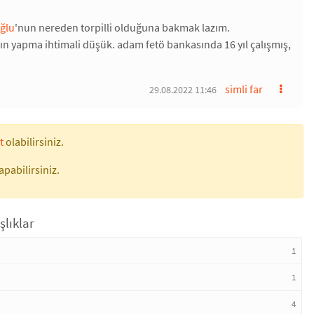
oğlu
'nun nereden torpilli olduğuna bakmak lazım.
kın yapma ihtimali düşük. adam fetö bankasında 16 yıl çalışmış,
simli far
29.08.2022 11:46
t
olabilirsiniz.
apabilirsiniz.
şlıklar
1
1
4