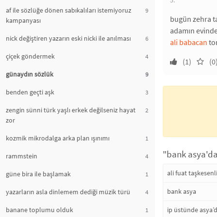
5.
af ile sözlüğe dönen sabıkalıları istemiyoruz
9
bugün zehra t
kampanyası
adamın evinde,
nick değiştiren yazarın eski nicki ile anılması
6
ali babacan
to
çiçek göndermek
4
(1)
(0
günaydın sözlük
9
benden geçti aşk
3
zengin sünni türk yaşlı erkek değilseniz hayat
2
zor
kozmik mikrodalga arka plan ışınımı
1
"bank asya'dan
rammstein
4
ali fuat taşkesenl
güne bira ile başlamak
1
bank asya
yazarların asla dinlemem dediği müzik türü
4
banane toplumu olduk
ip üstünde asya’
1