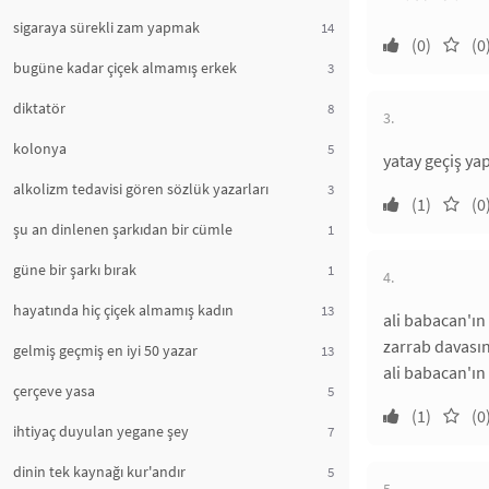
sigaraya sürekli zam yapmak
14
(0)
(0
bugüne kadar çiçek almamış erkek
3
diktatör
8
3.
kolonya
5
yatay geçiş yap
alkolizm tedavisi gören sözlük yazarları
3
(1)
(0
şu an dinlenen şarkıdan bir cümle
1
güne bir şarkı bırak
1
4.
hayatında hiç çiçek almamış kadın
13
ali babacan'ı
zarrab davasın
gelmiş geçmiş en iyi 50 yazar
13
ali babacan'ın
çerçeve yasa
5
(1)
(0
ihtiyaç duyulan yegane şey
7
dinin tek kaynağı kur'andır
5