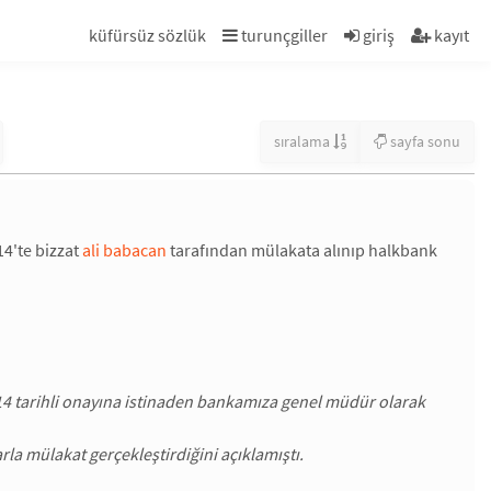
küfürsüz sözlük
turunçgiller
giriş
kayıt
sıralama
sayfa sonu
14'te bizzat
ali babacan
tarafından mülakata alınıp halkbank
014 tarihli onayına istinaden bankamıza genel müdür olarak
la mülakat gerçekleştirdiğini açıklamıştı.