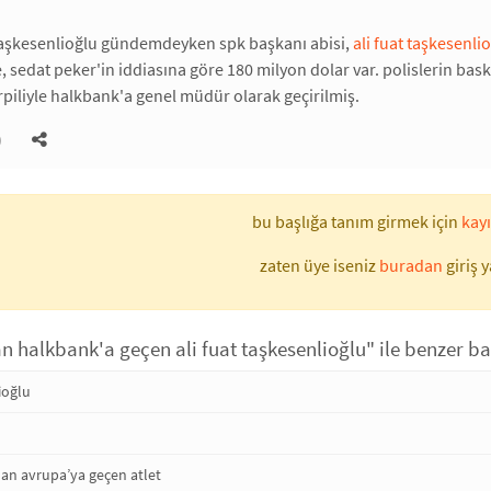
aşkesenlioğlu gündemdeyken spk başkanı abisi,
ali fuat taşkesenli
 sedat peker'in iddiasına göre 180 milyon dolar var. polislerin bas
rpiliyle halkbank'a genel müdür olarak geçirilmiş.
)
bu başlığa tanım girmek için
kayı
zaten üye iseniz
buradan
giriş y
 halkbank'a geçen ali fuat taşkesenlioğlu" ile benzer ba
ioğlu
dan avrupa’ya geçen atlet