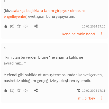
4.
(bkz:
salakça başlıklara tanım girip yok olmasını
engelleyenler
) evet, şuan bunu yapıyorum.
(0)
(0)
10.02.2024 17:10
kendine robin hood
5.
“kim ulan bu yerden bitme? ne anamız kaldı, ne
avradımız…”
t: efendi gibi sahilde oturmuş termosumdan kahve içerken,
basiretsiz olduğum gerçeği izle yüzleştiren eylemdir.
(1)
(0)
10.02.2024 17:11
afillibirbey