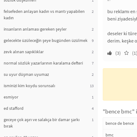
sözlük düşkünleri
bu reklamı en
felsefeden anlayan kadın vs mantı yapabilen
2
kadın
beni ziyadesiy
insanların anlaması gereken şeyler
2
deseler ki tür
gelecekte üzüleceğin şeye bugünden üzülmek
derim. keşke o
9
zevk alınan sapıklıklar
2
(3)
(1
normal sözlük yazarlarının karalama defteri
7
su uyur düşman uyumaz
2
isminizi kim koydu sorunsalı
13
esmiyor
1
ed stafford
4
"bence bmc" i
geceye çok aşırı ve salakça bir damar şarkı
1
bence de bence
bırak
bmc