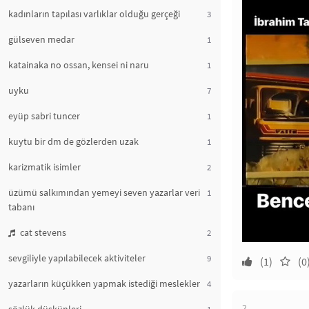
kadınların tapılası varlıklar olduğu gerçeği
3
gülseven medar
1
katainaka no ossan, kensei ni naru
1
uyku
7
eyüp sabri tuncer
1
kuytu bir dm de gözlerden uzak
1
karizmatik isimler
2
üzümü salkımından yemeyi seven yazarlar veri
1
tabanı
cat stevens
2
sevgiliyle yapılabilecek aktiviteler
9
(1)
(0
yazarların küçükken yapmak istediği meslekler
4
2.
1