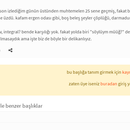
 son izlediğim günün üstünden muhtemelen 25 sene geçmiş, fakat b
le üzdü. kafam ergen odası gibi, boş beleş şeyler çöplüğü, darma
ev, integral? bende karşılığı yok. fakat yolda biri "söylüym müüğ?" d
lmasaydık ama işte biz de böyle bir delikanlıyız.
)
bu başlığa tanım girmek için
kayı
zaten üye iseniz
buradan
giriş y
le benzer başlıklar