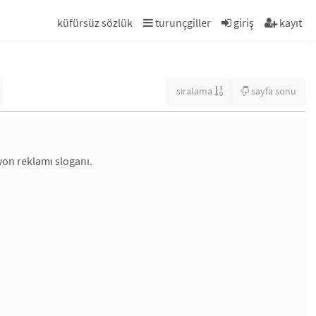
küfürsüz sözlük
turunçgiller
giriş
kayıt
sıralama
sayfa sonu
yon reklamı sloganı.