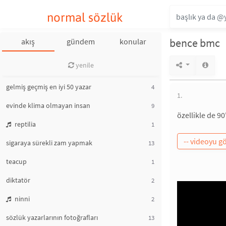
normal sözlük
bence bmc
akış
gündem
konular
yenile
gelmiş geçmiş en iyi 50 yazar
4
1.
evinde klima olmayan insan
9
özellikle de 9
reptilia
1
sigaraya sürekli zam yapmak
13
teacup
1
diktatör
2
ninni
2
sözlük yazarlarının fotoğrafları
13