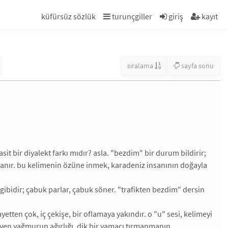
küfürsüz sözlük
turunçgiller
giriş
kayıt
sıralama
sayfa sonu
t bir diyalekt farkı mıdır? asla. "bezdim" bir durum bildirir;
rtlanır. bu kelimenin özüne inmek, karadeniz insanının doğayla
em gibidir; çabuk parlar, çabuk söner. "trafikten bezdim" dersin
yetten çok, iç çekişe, bir oflamaya yakındır. o "u" sesi, kelimeyi
meyen yağmurun ağırlığı, dik bir yamacı tırmanmanın