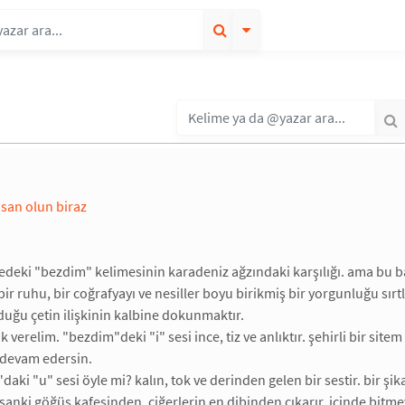
nsan olun biraz
edeki "bezdim" kelimesinin karadeniz ağzındaki karşılığı. ama bu basi
ir ruhu, bir coğrafyayı ve nesiller boyu birikmiş bir yorgunluğu sı
duğu çetin ilişkinin kalbine dokunmaktır.
 verelim. "bezdim"deki "i" sesi ince, tiz ve anlıktır. şehirli bir sit
 devam edersin.
i "u" sesi öyle mi? kalın, tok ve derinden gelen bir sestir. bir şika
 sanki göğüs kafesinden, ciğerlerin en dibinden çıkarır. içinde bit