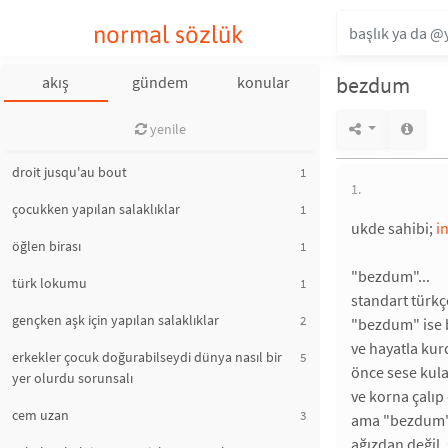
normal sözlük
bezdum
akış
gündem
konular
yenile
droit jusqu'au bout
1
1.
çocukken yapılan salaklıklar
1
ukde sahibi;
i
öğlen birası
1
"bezdum"...
türk lokumu
1
standart türkç
gençken aşk için yapılan salaklıklar
2
"bezdum" ise b
ve hayatla kur
erkekler çocuk doğurabilseydi dünya nasıl bir
5
önce sese kulak
yer olurdu sorunsalı
ve korna çalıp
cem uzan
3
ama "bezdum"dak
ağızdan değil,