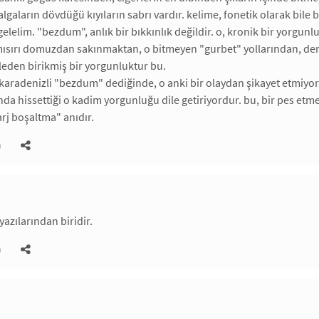
gaların dövdüğü kıyıların sabrı vardır. kelime, fonetik olarak bile bi
elelim. "bezdum", anlık bir bıkkınlık değildir. o, kronik bir yorgun
ısırı domuzdan sakınmaktan, o bitmeyen "gurbet" yollarından, deni
eden birikmiş bir yorgunluktur bu.
karadenizli "bezdum" dediğinde, o anki bir olaydan şikayet etmiyor
da hissettiği o kadim yorgunluğu dile getiriyordur. bu, bir pes etme 
arj boşaltma" anıdır.
)
yazılarından biridir.
)