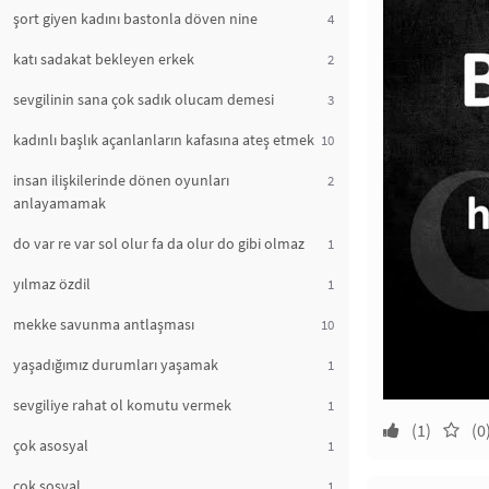
şort giyen kadını bastonla döven nine
4
katı sadakat bekleyen erkek
2
sevgilinin sana çok sadık olucam demesi
3
kadınlı başlık açanlanların kafasına ateş etmek
10
insan ilişkilerinde dönen oyunları
2
anlayamamak
do var re var sol olur fa da olur do gibi olmaz
1
yılmaz özdil
1
mekke savunma antlaşması
10
yaşadığımız durumları yaşamak
1
sevgiliye rahat ol komutu vermek
1
(1)
(0
çok asosyal
1
çok sosyal
1