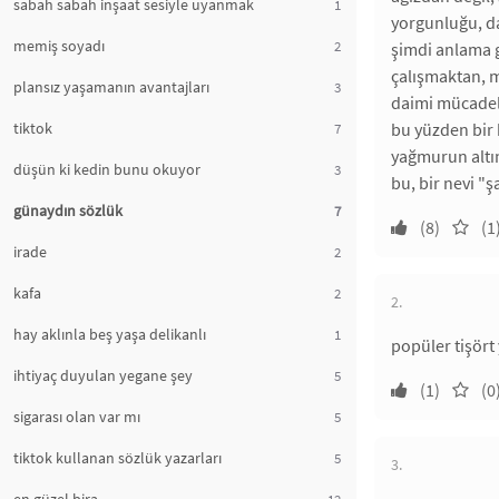
sabah sabah inşaat sesiyle uyanmak
1
yorgunluğu, dal
memiş soyadı
2
şimdi anlama g
çalışmaktan, m
plansız yaşamanın avantajları
3
daimi mücadel
tiktok
bu yüzden bir 
7
yağmurun altın
düşün ki kedin bunu okuyor
3
bu, bir nevi "ş
günaydın sözlük
7
(8)
(1
irade
2
kafa
2
2.
hay aklınla beş yaşa delikanlı
1
popüler tişört 
ihtiyaç duyulan yegane şey
5
(1)
(0
sigarası olan var mı
5
tiktok kullanan sözlük yazarları
5
3.
12