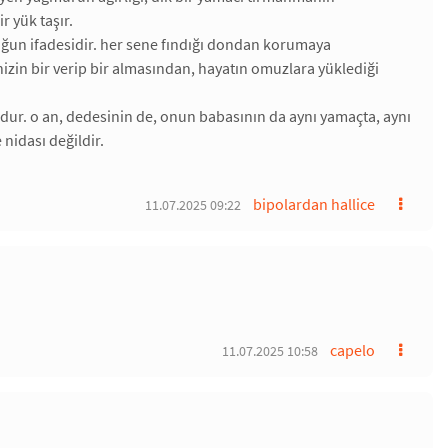
r yük taşır.
luğun ifadesidir. her sene fındığı dondan korumaya
zin bir verip bir almasından, hayatın omuzlara yüklediği
dur. o an, dedesinin de, onun babasının da aynı yamaçta, aynı
nidası değildir.
bipolardan hallice
11.07.2025 09:22
capelo
11.07.2025 10:58