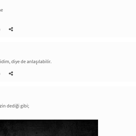
me
)
dim, diye de anlaşılabilir.
)
in dediği gibi;