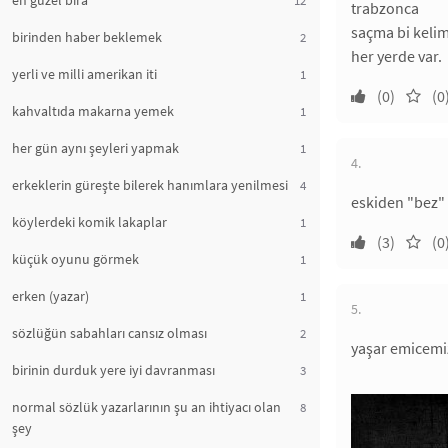
en güzel bira
trabzonca
saçma bi keli
birinden haber beklemek
2
her yerde var.
yerli ve milli amerikan iti
1
(0)
(0
kahvaltıda makarna yemek
1
her gün aynı şeyleri yapmak
1
4.
erkeklerin güreşte bilerek hanımlara yenilmesi
4
eskiden "bez" i
köylerdeki komik lakaplar
1
(3)
(0
küçük oyunu görmek
1
erken (yazar)
1
5.
sözlüğün sabahları cansız olması
2
yaşar emicemiz
birinin durduk yere iyi davranması
3
normal sözlük yazarlarının şu an ihtiyacı olan
8
şey