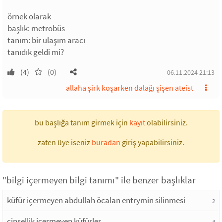
örnek olarak
başlık: metrobüs
tanım: bir ulaşım aracı
tanıdık geldi mi?
(4)
(0)
06.11.2024 21:13
allaha şirk koşarken dalağı şişen ateist
bu başlığa tanım girmek için
kayıt
olabilirsiniz.
zaten üye iseniz
buradan
giriş yapabilirsiniz.
"bilgi içermeyen bilgi tanımı" ile benzer başlıklar
küfür içermeyen abdullah öcalan entrymin silinmesi
2
cinsellik içermeyen küfürler
4