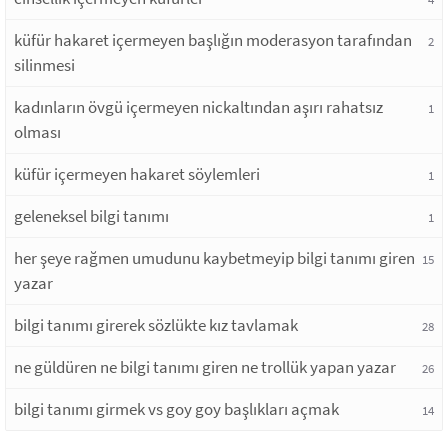
küfür hakaret içermeyen başlığın moderasyon tarafından
2
silinmesi
kadınların övgü içermeyen nickaltından aşırı rahatsız
1
olması
küfür içermeyen hakaret söylemleri
1
geleneksel bilgi tanımı
1
her şeye rağmen umudunu kaybetmeyip bilgi tanımı giren
15
yazar
bilgi tanımı girerek sözlükte kız tavlamak
28
ne güldüren ne bilgi tanımı giren ne trollük yapan yazar
26
bilgi tanımı girmek vs goy goy başlıkları açmak
14