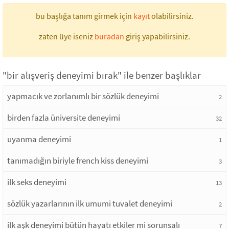
bu başlığa tanım girmek için
kayıt
olabilirsiniz.
zaten üye iseniz
buradan
giriş yapabilirsiniz.
"bir alışveriş deneyimi bırak" ile benzer başlıklar
yapmacık ve zorlanımlı bir sözlük deneyimi
2
birden fazla üniversite deneyimi
32
uyanma deneyimi
1
tanımadığın biriyle french kiss deneyimi
3
ilk seks deneyimi
13
sözlük yazarlarının ilk umumi tuvalet deneyimi
2
ilk aşk deneyimi bütün hayatı etkiler mi sorunsalı
7