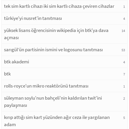
tek sim kartlı cihazı iki sim kartlı cihaza çeviren cihazlar
1
türkiye'yi nusret'in tanıtması
4
yüksek lisans öğrencisinin wikipedia için btk'ya dava
14
açması
sarıgül’ün partisinin ismini ve logosunu tanıtması
53
btk akademi
4
btk
7
rolls-royce'un mikro reaktörünü tanıtması
1
süleyman soylu'nun bahçeli'nin kaldırılan twit'ini
2
paylaşması
kırıp attığı sim kart yüzünden ağır ceza ile yargılanan
5
adam