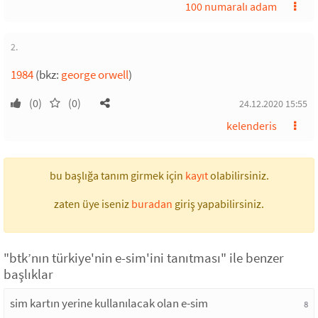
100 numaralı adam
2.
1984
(bkz:
george orwell
)
(0)
(0)
24.12.2020 15:55
kelenderis
bu başlığa tanım girmek için
kayıt
olabilirsiniz.
zaten üye iseniz
buradan
giriş yapabilirsiniz.
"btk’nın türkiye'nin e-sim'ini tanıtması" ile benzer
başlıklar
sim kartın yerine kullanılacak olan e-sim
8