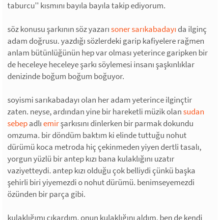
taburcu'' kısmını bayıla bayıla takip ediyorum.
söz konusu şarkının söz yazarı
soner sarıkabadayı
da ilginç
adam doğrusu. yazdığı sözlerdeki garip kafiyelere rağmen
anlam bütünlüğünün hep var olması yeterince garipken bir
de heceleye heceleye şarkı söylemesi insanı şaşkınlıklar
denizinde boğum boğum boğuyor.
soyismi sarıkabadayı olan her adam yeterince ilginçtir
zaten. neyse, ardından yine bir hareketli müzik olan
sudan
sebep
adlı
emir
şarkısını dinlerken bir parmak dokundu
omzuma. bir döndüm baktım ki elinde tuttuğu nohut
dürümü koca metroda hiç çekinmeden yiyen dertli tasalı,
yorgun yüzlü bir antep kızı bana kulaklığını uzatır
vaziyetteydi. antep kızı olduğu çok belliydi çünkü başka
şehirli biri yiyemezdi o nohut dürümü. benimseyemezdi
özünden bir parça gibi.
kulaklığımı çıkardım. onun kulaklığını aldım. ben de kendi