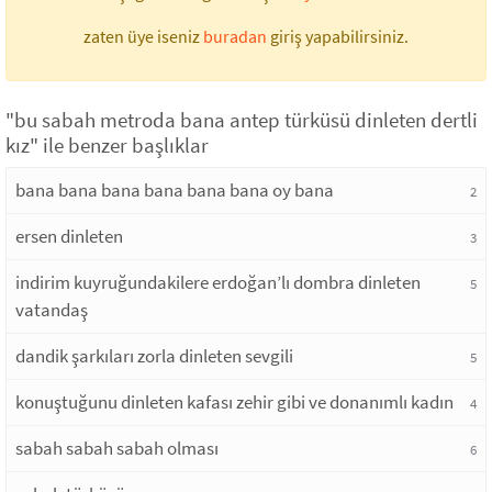
zaten üye iseniz
buradan
giriş yapabilirsiniz.
"bu sabah metroda bana antep türküsü dinleten dertli
kız" ile benzer başlıklar
bana bana bana bana bana bana oy bana
2
ersen dinleten
3
indirim kuyruğundakilere erdoğan’lı dombra dinleten
5
vatandaş
dandik şarkıları zorla dinleten sevgili
5
konuştuğunu dinleten kafası zehir gibi ve donanımlı kadın
4
sabah sabah sabah olması
6