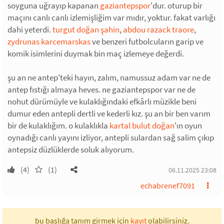
soyguna uğrayıp kapanan
gaziantepspor
'dur. oturup bir
maçını canlı canlı izlemişliğim var mıdır, yoktur. fakat varlığı
dahi yeterdi.
turgut doğan şahin
,
abdou razack traore
,
zydrunas karcemarskas
ve benzeri futbolcuların garip ve
komik isimlerini duymak bin maç izlemeye değerdi.
şu an ne antep'teki hayın, zalım, namussuz adam var ne de
antep fıstığı almaya heves. ne gaziantepspor var ne de
nohut dürümüyle ve kulaklığındaki efkârlı müzikle beni
dumur eden antepli dertli ve kederli kız. şu an bir ben varım
bir de kulaklığım. o kulaklıkla
kartal bulut doğan
'ın oyun
oynadığı canlı yayını izliyor, antepli sulardan sağ salim çıkıp
antepsiz düzlüklerde soluk alıyorum.
(4)
(1)
06.11.2025 23:08
echabrenef7091
bu başlığa tanım girmek için
kayıt
olabilirsiniz.