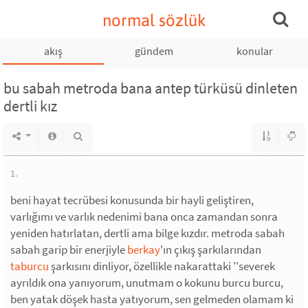
normal sözlük
akış
gündem
konular
bu sabah metroda bana antep türküsü dinleten
dertli kız
1.
beni hayat tecrübesi konusunda bir hayli geliştiren,
varlığımı ve varlık nedenimi bana onca zamandan sonra
yeniden hatırlatan, dertli ama bilge kızdır. metroda sabah
sabah garip bir enerjiyle
berkay
'ın çıkış şarkılarından
taburcu
şarkısını dinliyor, özellikle nakarattaki ''severek
ayrıldık ona yanıyorum, unutmam o kokunu burcu burcu,
ben yatak döşek hasta yatıyorum, sen gelmeden olamam ki