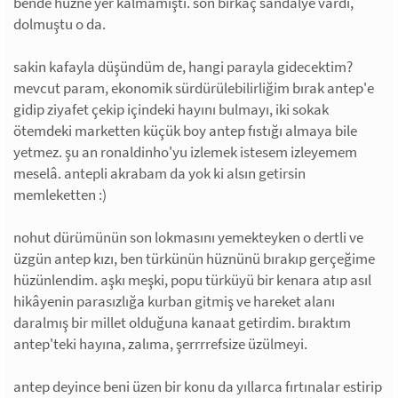
bende hüzne yer kalmamıştı. son birkaç sandalye vardı,
dolmuştu o da.
sakin kafayla düşündüm de, hangi parayla gidecektim?
mevcut param, ekonomik sürdürülebilirliğim bırak antep'e
gidip ziyafet çekip içindeki hayını bulmayı, iki sokak
ötemdeki marketten küçük boy antep fıstığı almaya bile
yetmez. şu an ronaldinho'yu izlemek istesem izleyemem
meselâ. antepli akrabam da yok ki alsın getirsin
memleketten :)
nohut dürümünün son lokmasını yemekteyken o dertli ve
üzgün antep kızı, ben türkünün hüznünü bırakıp gerçeğime
hüzünlendim. aşkı meşki, popu türküyü bir kenara atıp asıl
hikâyenin parasızlığa kurban gitmiş ve hareket alanı
daralmış bir millet olduğuna kanaat getirdim. bıraktım
antep'teki hayına, zalıma, şerrrrefsize üzülmeyi.
antep deyince beni üzen bir konu da yıllarca fırtınalar estirip