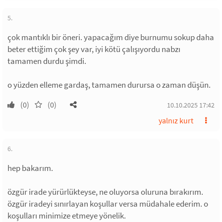
5.
çok mantıklı bir öneri. yapacağım diye burnumu sokup daha
beter ettiğim çok şey var, iyi kötü çalışıyordu nabzı
tamamen durdu şimdi.
o yüzden elleme gardaş, tamamen durursa o zaman düşün.
(0)
(0)
10.10.2025 17:42
yalnız kurt
6.
hep bakarım.
özgür irade yürürlükteyse, ne oluyorsa oluruna bırakırım.
özgür iradeyi sınırlayan koşullar versa müdahale ederim. o
koşulları minimize etmeye yönelik.