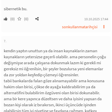
sibernetik bu.
(0)
(0)
10.10.2025 17:44
sonkullanmatarihçisi
7.
kendin yaptın unuttun ya da insan kaynaklarin zaman
kaynakların yetersizse geçerli olabilir. ama personelin çoğu
değişmişse arada çalışana dokunmak lazım ki gerekli mi
gereksiz mi öğrenilsin, bir şeyler bozulursa yeni elemanlar
da zor yoldan keşfedip çözmeyi öğrensinler.
tabii bankalarda falan göze alınamayabilir ama konusuna
hakim olan birisi, çökse de ayağa kaldırabilirim ya da
alternatifini bulabilirim özgüveni olan birisi dokunabilir.
ama bir kere yapınca düzeltsen ve daha iyisini yapsan da
bozan kişi olarak iz bırakırsın, ikinci üçüncüde işinden
olabilirsin tüm iyi niyetine ve faydana rağmen, katkını