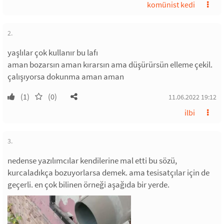
komünist kedi
2.
yaşlılar çok kullanır bu lafı
aman bozarsın aman kırarsın ama düşürürsün elleme çekil.
çalışıyorsa dokunma aman aman
(1)
(0)
11.06.2022 19:12
ilbi
3.
nedense yazılımcılar kendilerine mal etti bu sözü,
kurcaladıkça bozuyorlarsa demek. ama tesisatçılar için de
geçerli. en çok bilinen örneği aşağıda bir yerde.