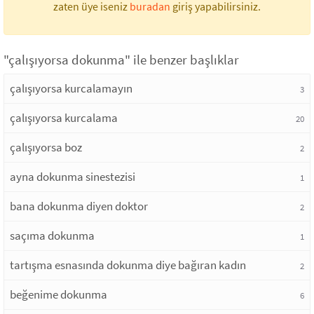
zaten üye iseniz
buradan
giriş yapabilirsiniz.
"çalışıyorsa dokunma" ile benzer başlıklar
çalışıyorsa kurcalamayın
3
çalışıyorsa kurcalama
20
çalışıyorsa boz
2
ayna dokunma sinestezisi
1
bana dokunma diyen doktor
2
saçıma dokunma
1
tartışma esnasında dokunma diye bağıran kadın
2
beğenime dokunma
6