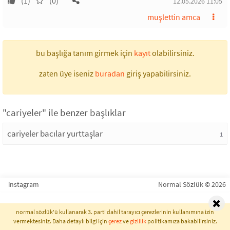
(1)
(0)
12.05.2026 11:05
muşlettin amca
bu başlığa tanım girmek için
kayıt
olabilirsiniz.
zaten üye iseniz
buradan
giriş yapabilirsiniz.
"cariyeler" ile benzer başlıklar
cariyeler bacılar yurttaşlar
1
instagram
Normal Sözlük © 2026
normal sözlük'ü kullanarak 3. parti dahil tarayıcı çerezlerinin kullanımına izin
vermektesiniz. Daha detaylı bilgi için
çerez
ve
gizlilik
politikamıza bakabilirsiniz.