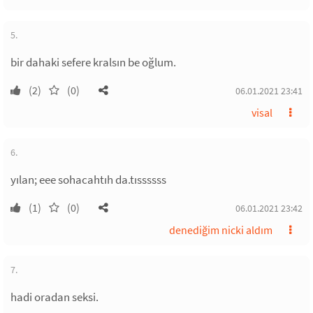
5.
bir dahaki sefere kralsın be oğlum.
(2)
(0)
06.01.2021 23:41
visal
6.
yılan; eee sohacahtıh da.tıssssss
(1)
(0)
06.01.2021 23:42
denediğim nicki aldım
7.
hadi oradan seksi.