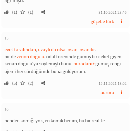
ağrımıştı.
(1)
(1)
31.10.2021 23:46
göçebe türk
15.
evet tarafından
,
uzaylı da olsa insan insandır
.
bir de
zenon doğulu
. ödül töreninde gümüş bir ceket giyen
kenan doğulu'ya söylemişti bunu.
buradan
gümüş rengi
ojemi her sürdüğümde buna gülüyorum.
(5)
(2)
15.11.2021 18:02
aurora
16.
benden komiği yok, en komik benim, bu bir realite.