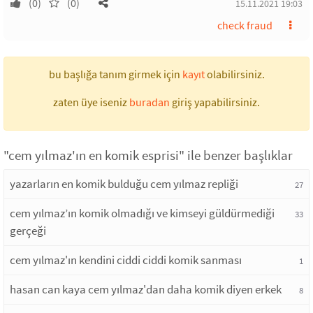
(0)
(0)
15.11.2021 19:03
check fraud
bu başlığa tanım girmek için
kayıt
olabilirsiniz.
zaten üye iseniz
buradan
giriş yapabilirsiniz.
"cem yılmaz'ın en komik esprisi" ile benzer başlıklar
yazarların en komik bulduğu cem yılmaz repliği
27
cem yılmaz’ın komik olmadığı ve kimseyi güldürmediği
33
gerçeği
cem yılmaz'ın kendini ciddi ciddi komik sanması
1
hasan can kaya cem yılmaz'dan daha komik diyen erkek
8