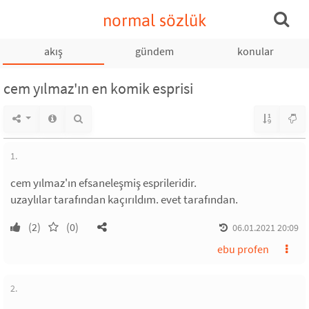
normal sözlük
akış
gündem
konular
cem yılmaz'ın en komik esprisi
1.
cem yılmaz'ın efsaneleşmiş esprileridir.
uzaylılar tarafından kaçırıldım. evet tarafından.
(2)
(0)
06.01.2021 20:09
ebu profen
2.