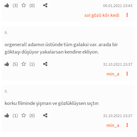
(3)
(0)
06.01.2021 23:43
sol gözü kör kedi
8.
orgeneral! adamın üstünde tüm galaksi var. arada bir
göktaşı düşüyor yakalarsan kendine ekliyon.
(5)
(1)
31.10.2021 23:37
min_a
9.
korku filminde şişman ve gözlüklüysen sıçtın
(1)
(0)
31.10.2021 23:37
min_a