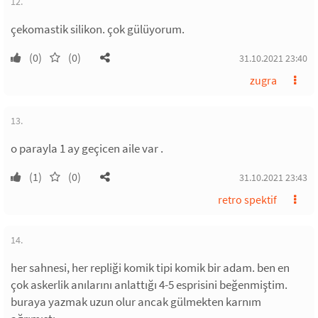
12.
çekomastik silikon. çok gülüyorum.
(0)
(0)
31.10.2021 23:40
zugra
13.
o parayla 1 ay geçicen aile var .
(1)
(0)
31.10.2021 23:43
retro spektif
14.
her sahnesi, her repliği komik tipi komik bir adam. ben en
çok askerlik anılarını anlattığı 4-5 esprisini beğenmiştim.
buraya yazmak uzun olur ancak gülmekten karnım