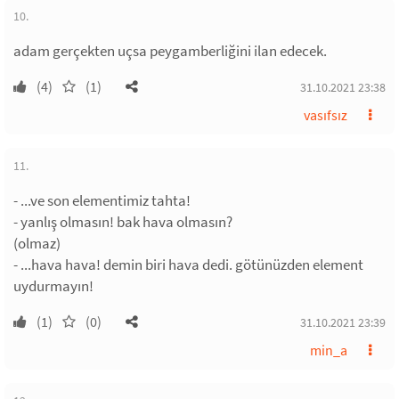
10.
adam gerçekten uçsa peygamberliğini ilan edecek.
(4)
(1)
31.10.2021 23:38
vasıfsız
11.
- ...ve son elementimiz tahta!
- yanlış olmasın! bak hava olmasın?
(olmaz)
- ...hava hava! demin biri hava dedi. götünüzden element
uydurmayın!
(1)
(0)
31.10.2021 23:39
min_a