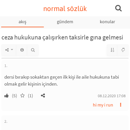
normal sözlük
akış
gündem
konular
ceza hukukuna çalışırken taksirle gına gelmesi
1.
dersi bırakıp sokaktan geçen ilk kişi ile aile hukukuna tabi
olmak gelir kişinin içinden.
(5)
(1)
08.12.2020 17:08
hi my i run
2.