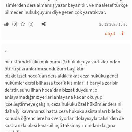
isimlerden ders almamış yazar beyanıdır. ve maalesef türkçe
bilmeden hukukçuyum diye gezen çok yaratık var.
(0)
(0)
26.12.2020 15:35
otçul
5.
bir üstümdeki iki mükemmel(!) hukukçuya varlıklarından
ötürü şükranlarımı sunduğum başlıktır.
biz de izzet hoca'dan ders aldık fakat ceza hukuku genel
hükümler dersi bilhassa teorik kısımları itibarıyla zor bir
derstir. şunu ilhan hoca'dan bizzat duydum; o
anlayamadığınız yerleri anlayana kadar okuyup
içselleştirmeye çalışın, ceza hukuku özel hükümler dersini
daha iyi kavrarsınız. hatta ceza hukuku asistanları bile bu
konuda öğrencilere hak veriyorlar. dolayısıyla taksirden de
kasttan da olası kast-bilinçli taksir ayrımından da gına