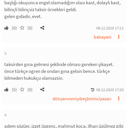
başlığı okuyunca engel olamadığım olası kast, dolaylı kast,
bilinçli bilinçsiz taksir örnekleri geldi.
gelen gıdadır, evet.
(0)
(0)
08.12.2020 17:11
babayani
3.
taksirden gına gelmesi şeklinde olması gereken şikayet.
önce türkçe ogren de ondan gına gelsin bence. türkçe
bilmeden hukukçu olamazsin.
(5)
(0)
08.12.2020 17:20
dünyanıneniyibeşbininciyazarı
4.
adem sözüer, izzet özgenç, mahmut koca, ilhan üzülmez gibi