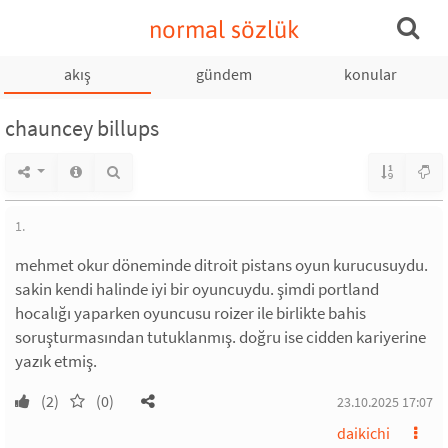
normal sözlük
akış
gündem
konular
chauncey billups
1.
mehmet okur döneminde ditroit pistans oyun kurucusuydu.
sakin kendi halinde iyi bir oyuncuydu. şimdi portland
hocalığı yaparken oyuncusu roizer ile birlikte bahis
soruşturmasından tutuklanmış. doğru ise cidden kariyerine
yazık etmiş.
(2)
(0)
23.10.2025 17:07
daikichi