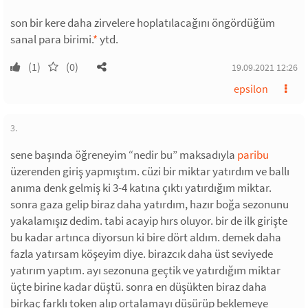
son bir kere daha zirvelere hoplatılacağını öngördüğüm
sanal para birimi.
*
ytd.
(1)
(0)
19.09.2021 12:26
epsilon
3.
sene başında öğreneyim “nedir bu” maksadıyla
paribu
üzerenden giriş yapmıştım. cüzi bir miktar yatırdım ve ballı
anıma denk gelmiş ki 3-4 katına çıktı yatırdığım miktar.
sonra gaza gelip biraz daha yatırdım, hazır boğa sezonunu
yakalamışız dedim. tabi acayip hırs oluyor. bir de ilk girişte
bu kadar artınca diyorsun ki bire dört aldım. demek daha
fazla yatırsam köşeyim diye. birazcık daha üst seviyede
yatırım yaptım. ayı sezonuna geçtik ve yatırdığım miktar
üçte birine kadar düştü. sonra en düşükten biraz daha
birkaç farklı token alıp ortalamayı düşürüp beklemeye