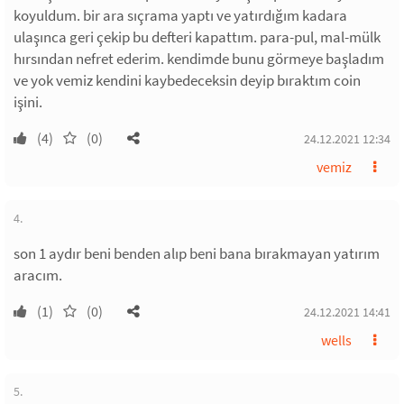
koyuldum. bir ara sıçrama yaptı ve yatırdığım kadara
ulaşınca geri çekip bu defteri kapattım. para-pul, mal-mülk
hırsından nefret ederim. kendimde bunu görmeye başladım
ve yok vemiz kendini kaybedeceksin deyip bıraktım coin
işini.
(4)
(0)
24.12.2021 12:34
vemiz
4.
son 1 aydır beni benden alıp beni bana bırakmayan yatırım
aracım.
(1)
(0)
24.12.2021 14:41
wells
5.