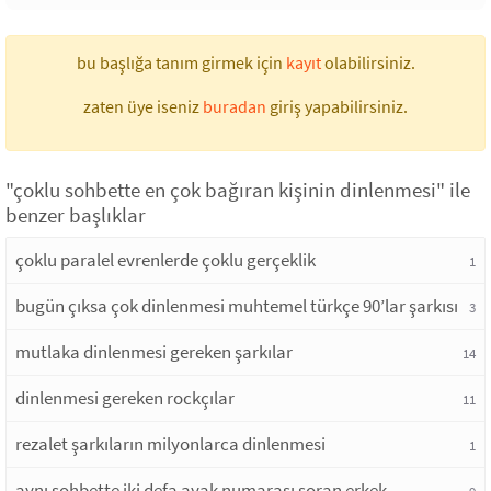
bu başlığa tanım girmek için
kayıt
olabilirsiniz.
zaten üye iseniz
buradan
giriş yapabilirsiniz.
"çoklu sohbette en çok bağıran kişinin dinlenmesi" ile
benzer başlıklar
çoklu paralel evrenlerde çoklu gerçeklik
1
bugün çıksa çok dinlenmesi muhtemel türkçe 90’lar şarkısı
3
mutlaka dinlenmesi gereken şarkılar
14
dinlenmesi gereken rockçılar
11
rezalet şarkıların milyonlarca dinlenmesi
1
aynı sohbette iki defa ayak numarası soran erkek