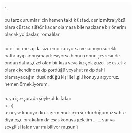
4.
bu tarz durumlar için hemen taktik üstad, deniz mitralyözü
olarak üstad slife5r kadar olamasa bile naçizane bir önerim
olacak yoldaşlar, romalılar.
birisi bir mesaj da size emoji atıyorsa ve konuyu sürekli
baltalayıp konuşmayı kesiyorsa hemen onun çevresinde
ondan daha güzel olan bir kıza veya kız çok güzel ise estetik
olarak kendine rakip gördüğü veyahut rakip dahi
olamayacağını düşündüğü kişi ile ilgili konuyu açıyoruz.
hemen örnekliyorum.
a: ya işte şurada şöyle oldu falan
b: :))
a: neyse konuya direk girmemek için sürdürdüğümüz sahte
diyalogu bırakalım da esas konuya gelelim ....... var ya
sevgilisi falan var mı biliyor musun ?