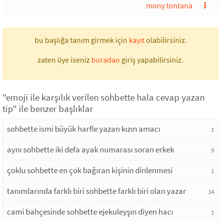
mony tontana
bu başlığa tanım girmek için
kayıt
olabilirsiniz.
zaten üye iseniz
buradan
giriş yapabilirsiniz.
"emoji ile karşılık verilen sohbette hala cevap yazan
tip" ile benzer başlıklar
sohbette ismi büyük harfle yazan kızın amacı
1
aynı sohbette iki defa ayak numarası soran erkek
9
çoklu sohbette en çok bağıran kişinin dinlenmesi
1
tanımlarında farklı biri sohbette farklı biri olan yazar
14
cami bahçesinde sohbette ejekuleyşın diyen hacı
1