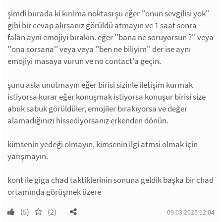
şimdi burada ki kırılma noktası şu eğer ''onun sevgilisi yok''
gibi bir cevap alırsanız görüldü atmayın ve 1 saat sonra
falan aynı emojiyi bırakın. eğer ''bana ne soruyorsun ?'' veya
''ona sorsana'' veya veya ''ben ne biliyim'' der ise aynı
emojiyi masaya vurun ve no contact'a geçin.
şunu asla unutmayın eğer birisi sizinle iletişim kurmak
istiyorsa kurar eğer konuşmak istiyorsa konuşur birisi size
abuk sabuk görüldüler, emojiler bırakıyorsa ve değer
alamadığınızı hissediyorsanız erkenden dönün.
kimsenin yedeği olmayın, kimsenin ilgi atmsi olmak için
yarışmayın.
kont ile giga chad taktiklerinin sonuna geldik başka bir chad
ortamında görüşmek üzere
(5)
(2)
09.03.2025 12:04