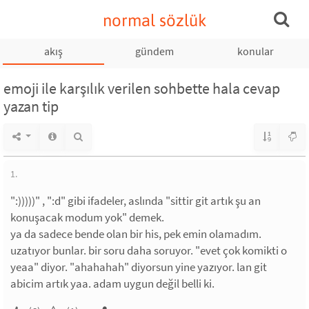
normal sözlük
akış
gündem
konular
emoji ile karşılık verilen sohbette hala cevap
yazan tip
1.
":)))))" , ":d" gibi ifadeler, aslında "sittir git artık şu an
konuşacak modum yok" demek.
ya da sadece bende olan bir his, pek emin olamadım.
uzatıyor bunlar. bir soru daha soruyor. "evet çok komikti o
yeaa" diyor. "ahahahah" diyorsun yine yazıyor. lan git
abicim artık yaa. adam uygun değil belli ki.