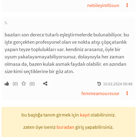
nebileyimfüsun
5.
bazıları son derece tutarlı eşleştirmelerde bulunabiliyor. bu
işte gerçekten profesyonel olan ve nokta atışı çöpçatanlık
yapan teyze toplulukları var. kendiniz arasanız, öyle bir
uyum yakalayamayabiliyorsunuz. dolayısıyla her zaman
olmasa da, bazen kulak asmak faydalı olabilir. en azından
size kimi seçtiklerine bir göz atın.
(0)
(0)
10.02.2024 00:48
femmeamoureuse
bu başlığa tanım girmek için
kayıt
olabilirsiniz.
zaten üye iseniz
buradan
giriş yapabilirsiniz.