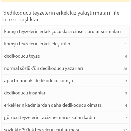
"dedikoducu teyzelerin erkek kız yakıştırmaları" ile
benzer başlıklar
komşu teyzelerin erkek çocuklara cinsel sorular sormaları
1
komşu teyzelerin erkek eleştirileri
1
dedikoducu teyze
6
normal sözlük'ün dedikoducu yazarları
26
apartmandaki dedikoducu komşu
3
dedikoducu insanlar
3
erkeklerin kadınlardan daha dedikoducu olması
4
görücü teyzelerin tacizine maruz kalan kadın
7
sözlükte 30'luk teyzelerin cirit atması
27