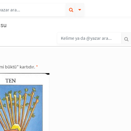
usu
imi büktü" kartıdır.
*