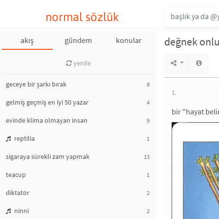
normal sözlük
değnek onl
akış
gündem
konular
yenile
geceye bir şarkı bırak
8
1.
gelmiş geçmiş en iyi 50 yazar
4
bir "hayat bel
evinde klima olmayan insan
9
reptilia
1
sigaraya sürekli zam yapmak
13
teacup
1
diktatör
2
ninni
2