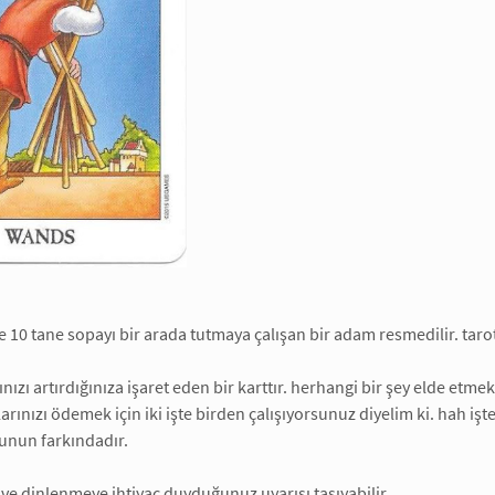
e 10 tane sopayı bir arada tutmaya çalışan bir adam resmedilir. taro
nızı artırdığınıza işaret eden bir karttır. herhangi bir şey elde etm
çlarınızı ödemek için iki işte birden çalışıyorsunuz diyelim ki. hah i
bunun farkındadır.
e dinlenmeye ihtiyaç duyduğunuz uyarısı taşıyabilir.