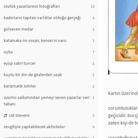
sözlük yazarlarının fotoğrafları
13
kadınların tapılası varlıklar olduğu gerçeği
3
gülseven medar
1
katainaka no ossan, kensei ni naru
1
uyku
7
eyüp sabri tuncer
1
kuytu bir dm de gözlerden uzak
1
karizmatik isimler
2
kartın üzerind
üzümü salkımından yemeyi seven yazarlar veri
1
tabanı
sorumlulukları
geçicidir. bor
cat stevens
2
zaten kişi de 
sevgiliyle yapılabilecek aktiviteler
9
yorulduğunuz v
4