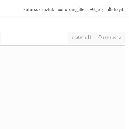
küfürsüz sözlük
turunçgiller
giriş
kayıt
sıralama
sayfa sonu