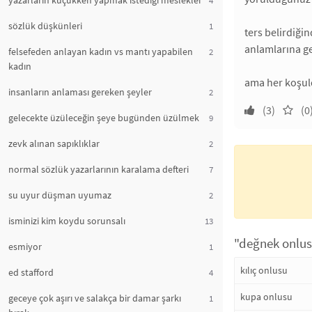
yazarların küçükken yapmak istediği meslekler
sözlük düşkünleri
1
ters belirdiği
anlamlarına ge
felsefeden anlayan kadın vs mantı yapabilen
2
kadın
ama her koşul
insanların anlaması gereken şeyler
2
(3)
(0
gelecekte üzüleceğin şeye bugünden üzülmek
9
zevk alınan sapıklıklar
2
normal sözlük yazarlarının karalama defteri
7
su uyur düşman uyumaz
2
isminizi kim koydu sorunsalı
13
"değnek onlusu
esmiyor
1
kılıç onlusu
ed stafford
4
kupa onlusu
geceye çok aşırı ve salakça bir damar şarkı
1