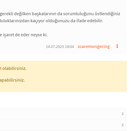
 gerekli değilken başkalarının da sorumluluğunu üstlendiğiniz
umluluklarınızdan kaçıyor olduğunuzu da ifade edebilir.
işaret de eder neyse ki.
scaremongering
14.07.2025 18:04
t
olabilirsiniz.
apabilirsiniz.
2
2