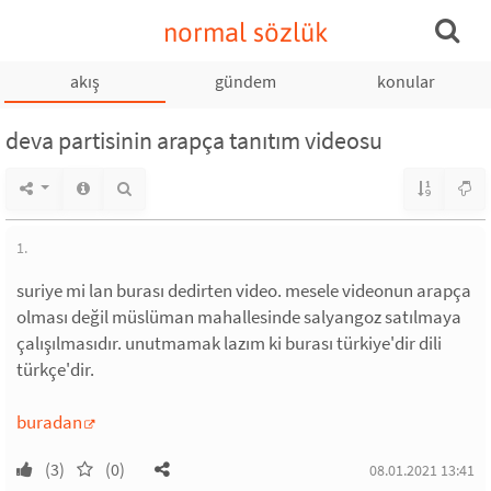
normal sözlük
akış
gündem
konular
deva partisinin arapça tanıtım videosu
1.
suriye mi lan burası dedirten video. mesele videonun arapça
olması değil müslüman mahallesinde salyangoz satılmaya
çalışılmasıdır. unutmamak lazım ki burası türkiye'dir dili
türkçe'dir.
buradan
(3)
(0)
08.01.2021 13:41