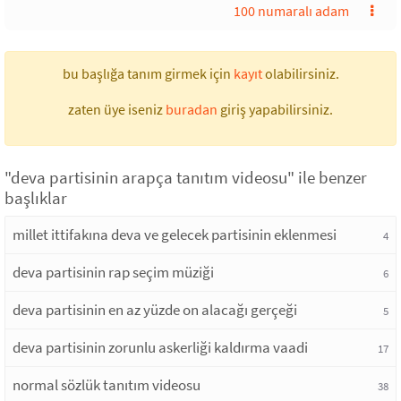
100 numaralı adam
bu başlığa tanım girmek için
kayıt
olabilirsiniz.
zaten üye iseniz
buradan
giriş yapabilirsiniz.
"deva partisinin arapça tanıtım videosu" ile benzer
başlıklar
millet ittifakına deva ve gelecek partisinin eklenmesi
4
deva partisinin rap seçim müziği
6
deva partisinin en az yüzde on alacağı gerçeği
5
deva partisinin zorunlu askerliği kaldırma vaadi
17
normal sözlük tanıtım videosu
38