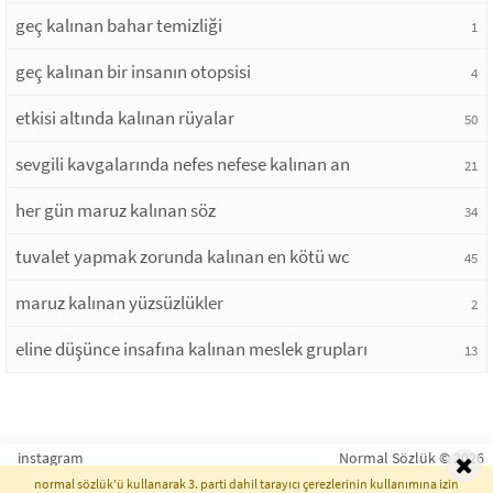
geç kalınan bahar temizliği
1
geç kalınan bir insanın otopsisi
4
etkisi altında kalınan rüyalar
50
sevgili kavgalarında nefes nefese kalınan an
21
her gün maruz kalınan söz
34
tuvalet yapmak zorunda kalınan en kötü wc
45
maruz kalınan yüzsüzlükler
2
eline düşünce insafına kalınan meslek grupları
13
instagram
Normal Sözlük © 2026
normal sözlük'ü kullanarak 3. parti dahil tarayıcı çerezlerinin kullanımına izin