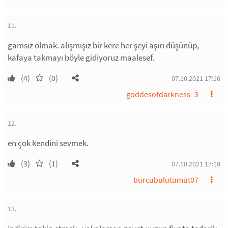
11.
gamsız olmak. alışmışız bir kere her şeyi aşırı düşünüp,
kafaya takmayı böyle gidiyoruz maalesef.
(4)
(0)
07.10.2021 17:16
goddesofdarkness_3
12.
en çok kendini sevmek.
(3)
(1)
07.10.2021 17:18
burcubulutumut07
13.