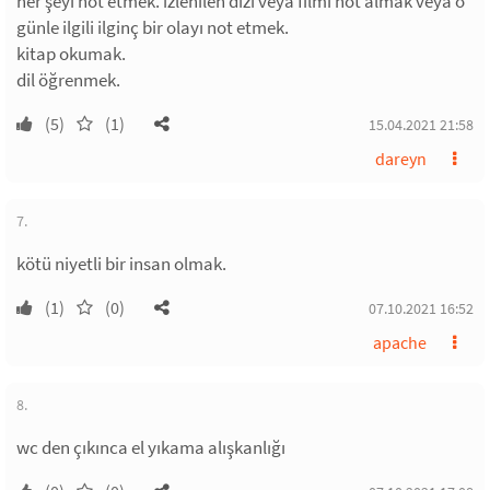
her şeyi not etmek. izlenilen dizi veya filmi not almak veya o
günle ilgili ilginç bir olayı not etmek.
kitap okumak.
dil öğrenmek.
(5)
(1)
15.04.2021 21:58
dareyn
7.
kötü niyetli bir insan olmak.
(1)
(0)
07.10.2021 16:52
apache
8.
wc den çıkınca el yıkama alışkanlığı