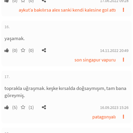
(0)
(0)
17.06.2022 09:28
aykut’a bakılırsa alex sanki kendi kalesine gol attı
16.
yaşamak.
(0)
(0)
14.11.2022 20:49
son singapur vapuru
17.
toprakla uğraşmak. keşke kırsalda doğsaymışım, tam bana
göreymiş.
(5)
(1)
16.09.2023 15:26
patagonyalı