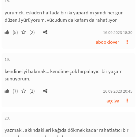
18.
yürümek. eskiden haftada bir iki yapardım şimdi her gün
düzenli yürüyorum. vücudum da kafam da rahatlıyor
(5)
(2)
16.09.2023 18:30
abooklover
19.
kendine iyi bakmak... kendime çok hırpalayıcı bir yaşam
sunuyorum.
(7)
(2)
16.09.2023 20:45
açelya
20.
yazmak.. aklındakileri kağıda dökmek kadar rahatlatıcı bir