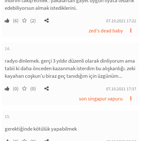
indirim takip etmek . yakalarsan gayet uygun fiyata tedarik
edebiliyorsun almak istediklerini.
(6)
(2)
07.10.2021 17:22
zed's dead baby
14.
radyo dinlemek. gerçi 3 yıldır düzenli olarak dinliyorum ama
tabii ki daha önceden kazanmak isterdim bu alışkanlığı. zeki
kayahan coşkun'u biraz geç tanıdığım için üzgünüm...
(0)
(0)
07.10.2021 17:37
son singapur vapuru
15.
gerektiğinde kötülük yapabilmek