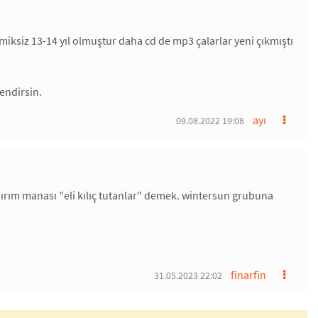
miksiz 13-14 yıl olmuştur daha cd de mp3 çalarlar yeni çıkmıştı
endirsin.
ayı
09.08.2022 19:08
nırım manası "eli kılıç tutanlar" demek. wintersun grubuna
finarfin
31.05.2023 22:02