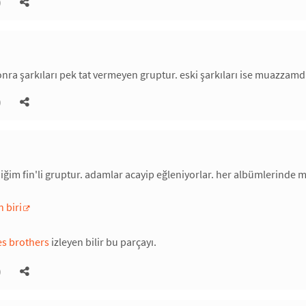
)
sonra şarkıları pek tat vermeyen gruptur. eski şarkıları ise muazzamdı
)
iğim fin'li gruptur. adamlar acayip eğleniyorlar. her albümlerinde 
 biri
es brothers
izleyen bilir bu parçayı.
)