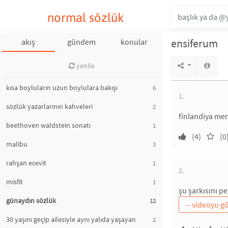
normal sözlük
ensiferum
akış
gündem
konular
yenile
kısa boyluların uzun boylulara bakışı
6
1.
sözlük yazarlarının kahveleri
2
finlandiya men
beethoven waldstein sonatı
1
(4)
(0
malibu
3
rahşan ecevit
1
2.
misfit
1
şu şarkısını p
günaydın sözlük
12
30 yaşını geçip ailesiyle aynı yalıda yaşayan
2