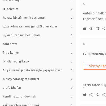
metin ersoy
5.
özledim
2
enfes bir folk
hayata bir sıfır yenik başlamak
2
rağmen "beauti
güzel olmayan ama gençliği olan kızlar
1
(2)
(0
uyku düzeninin bozulması
5
cold brew
1
6.
filtre kahve
1
rum, women, vi
bir dizi repliği bırak
1
18 yaşını geçip hala ailesiyle yaşayan insan
3
bir şey soracağım cümlesi
2
şarkı zaten sü
araf’a ithafen
3
(0)
(0
kendinle gurur duymak
2
eski sevgiliye geri dönmek
1