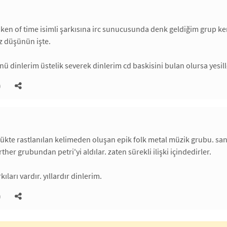
iken of time isimli şarkısına irc sunucusunda denk geldiğim grup ke
iz düşünün işte.
ü dinlerim üstelik severek dinlerim cd baskisini bulan olursa yesill
)
zlükte rastlanılan kelimeden oluşan epik folk metal müzik grubu. sa
orther grubundan petri'yi aldılar. zaten sürekli ilişki içindedirler.
ıları vardır. yıllardır dinlerim.
)