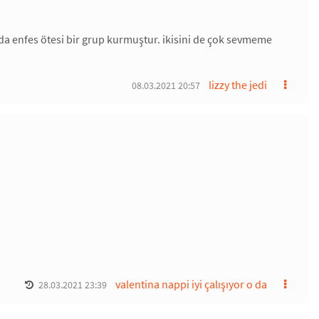
da enfes ötesi bir grup kurmuştur. ikisini de çok sevmeme
lizzy the jedi
08.03.2021 20:57
valentina nappi iyi çalışıyor o da
28.03.2021 23:39