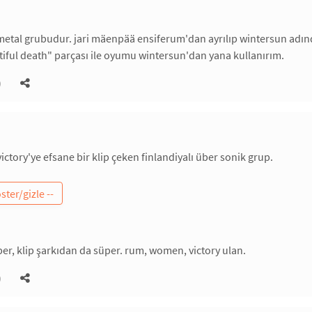
 metal grubudur. jari mäenpää ensiferum'dan ayrılıp wintersun adın
ful death" parçası ile oyumu wintersun'dan yana kullanırım.
)
ctory'ye efsane bir klip çeken finlandiyalı über sonik grup.
per, klip şarkıdan da süper. rum, women, victory ulan.
)