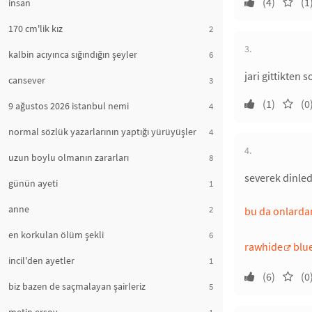
(4)
(1
insan
170 cm'lik kız
2
3.
kalbin acıyınca sığındığın şeyler
6
jari gittikten 
cansever
3
(1)
(0
9 ağustos 2026 istanbul nemi
4
normal sözlük yazarlarının yaptığı yürüyüşler
4
4.
uzun boylu olmanın zararları
8
severek dinled
günün ayeti
1
anne
2
bu da onlardan
en korkulan ölüm şekli
6
rawhide
blu
incil'den ayetler
1
(6)
(0
biz bazen de saçmalayan şairleriz
5
1