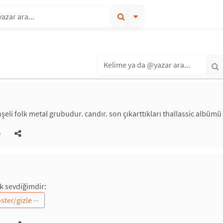
şeli folk metal grubudur. candır. son çıkarttıkları thallassic albümü
)
ek sevdiğimdir: