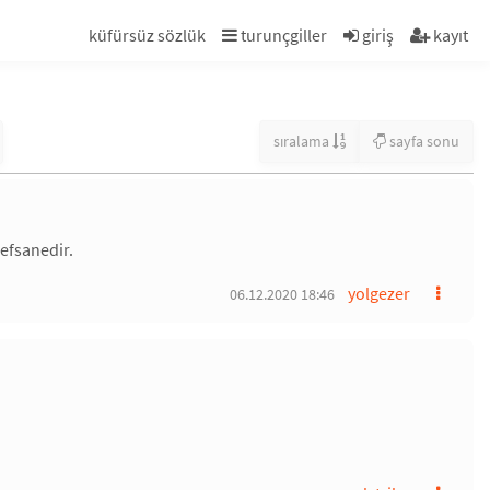
küfürsüz sözlük
turunçgiller
giriş
kayıt
sıralama
sayfa sonu
 efsanedir.
yolgezer
06.12.2020 18:46