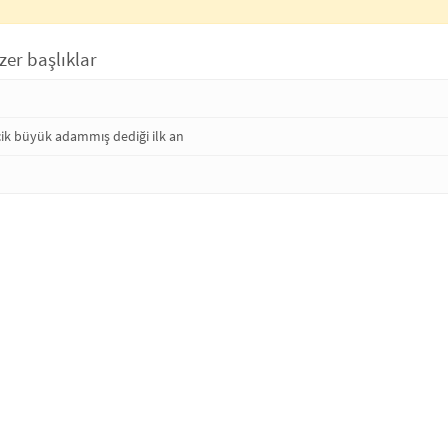
zer başlıklar
cik büyük adammış dediği ilk an