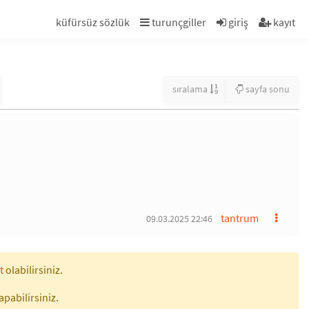
küfürsüz sözlük
turunçgiller
giriş
kayıt
sıralama
sayfa sonu
tantrum
09.03.2025 22:46
t
olabilirsiniz.
apabilirsiniz.