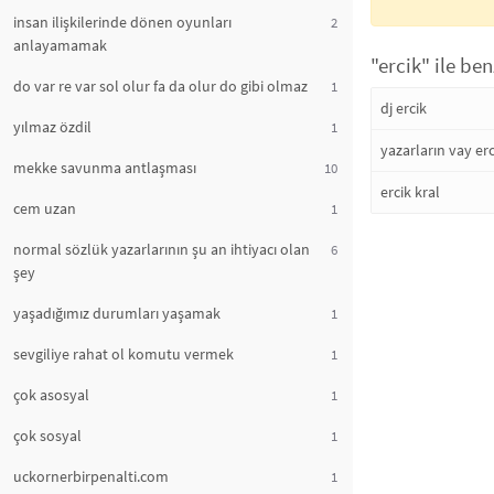
insan ilişkilerinde dönen oyunları
2
anlayamamak
"ercik" ile ben
do var re var sol olur fa da olur do gibi olmaz
1
dj ercik
yılmaz özdil
1
yazarların vay er
mekke savunma antlaşması
10
ercik kral
cem uzan
1
normal sözlük yazarlarının şu an ihtiyacı olan
6
şey
yaşadığımız durumları yaşamak
1
sevgiliye rahat ol komutu vermek
1
çok asosyal
1
çok sosyal
1
uckornerbirpenalti.com
1