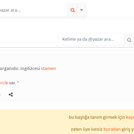
organıdır. ingilizcesi
stamen
ercik
var.
*
)
bu başlığa tanım girmek için
kayı
zaten üye iseniz
buradan
giriş y