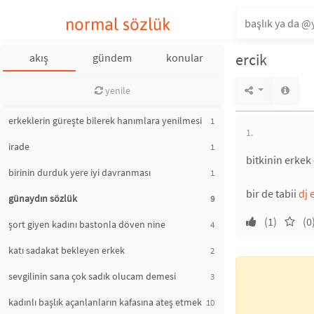
normal sözlük
ercik
akış
gündem
konular
yenile
erkeklerin güreşte bilerek hanımlara yenilmesi
1
1.
irade
1
bitkinin erkek 
birinin durduk yere iyi davranması
1
bir de tabii
dj 
günaydın sözlük
9
(1)
(0
şort giyen kadını bastonla döven nine
4
katı sadakat bekleyen erkek
2
sevgilinin sana çok sadık olucam demesi
3
kadınlı başlık açanlanların kafasına ateş etmek
10