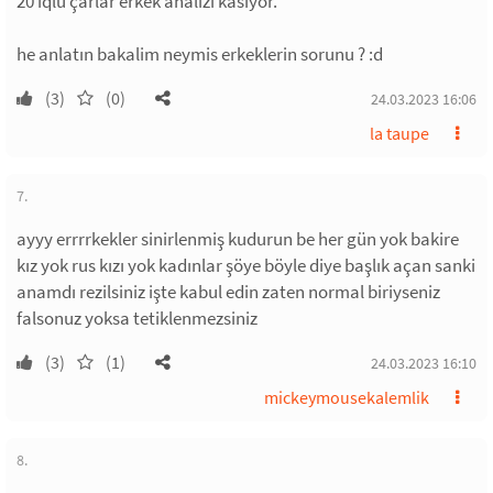
20 iqlu çarlar erkek analizi kasıyor.
he anlatın bakalim neymis erkeklerin sorunu ? :d
(3)
(0)
24.03.2023 16:06
la taupe
7.
ayyy errrrkekler sinirlenmiş kudurun be her gün yok bakire
kız yok rus kızı yok kadınlar şöye böyle diye başlık açan sanki
anamdı rezilsiniz işte kabul edin zaten normal biriyseniz
falsonuz yoksa tetiklenmezsiniz
(3)
(1)
24.03.2023 16:10
mickeymousekalemlik
8.