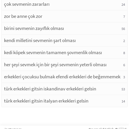
çok sevmenin zararları
24
zor be anne çok zor
7
birini sevmenin zayıflık olması
56
kendi milletini sevmenin şart olması
2
kedi köpek sevmenin tamamen şovmenlik olması
8
her şeyi sevmek için bir şeyi sevmenin yeterli olması
6
erkekleri çocuksu bulmak efendi erkekleri de beğenmemek
3
türk erkekleri gitsin iskandinav erkekleri gelsin
53
türk erkekleri gitsin italyan erkekleri gelsin
14