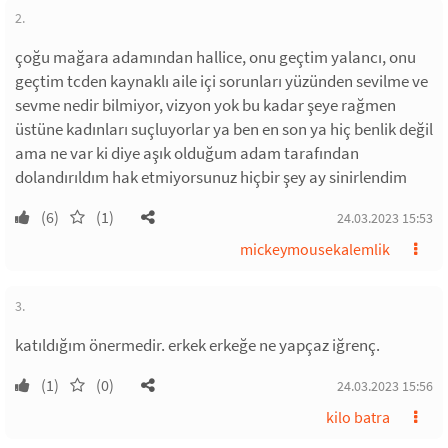
2.
çoğu mağara adamından hallice, onu geçtim yalancı, onu
geçtim tcden kaynaklı aile içi sorunları yüzünden sevilme ve
sevme nedir bilmiyor, vizyon yok bu kadar şeye rağmen
üstüne kadınları suçluyorlar ya ben en son ya hiç benlik değil
ama ne var ki diye aşık olduğum adam tarafından
dolandırıldım hak etmiyorsunuz hiçbir şey ay sinirlendim
(6)
(1)
24.03.2023 15:53
mickeymousekalemlik
3.
katıldığım önermedir. erkek erkeğe ne yapçaz iğrenç.
(1)
(0)
24.03.2023 15:56
kilo batra