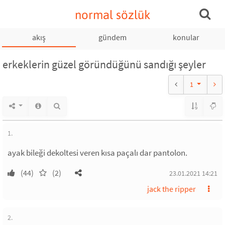
normal sözlük
akış
gündem
konular
erkeklerin güzel göründüğünü sandığı şeyler
1
1.
ayak bileği dekoltesi veren kısa paçalı dar pantolon.
(44)
(2)
23.01.2021 14:21
jack the ripper
2.