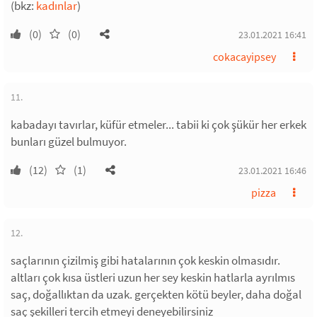
(bkz:
kadınlar
)
(0)
(0)
23.01.2021 16:41
cokacayipsey
11.
kabadayı tavırlar, küfür etmeler... tabii ki çok şükür her erkek
bunları güzel bulmuyor.
(12)
(1)
23.01.2021 16:46
pizza
12.
saçlarının çizilmiş gibi hatalarının çok keskin olmasıdır.
altları çok kısa üstleri uzun her sey keskin hatlarla ayrılmıs
saç, doğallıktan da uzak. gerçekten kötü beyler, daha doğal
saç şekilleri tercih etmeyi deneyebilirsiniz