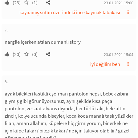
(23)
(1)
23.01.2021 15:00
kaynamış sütün üzerindeki ince kaymak tabakası
7.
nargile içerken atılan dumanlı story.
(20)
(0)
23.01.2021 15:04
iyi değilim ben
8.
ayak bilekleri lastikli eşofman pantolon hepsi, bebek zıbını
giymiş gibi görünüyorsunuz, aynı şekilde kısa paça
pantolon, ve saat alyans dışında, her türlü takı, hele altın
zincir, kolye ucunda bişeyler, koca koca manalı taşlı yüzükler
filan, aman allahım, küpelere hiç girmiyorum, bir erkek ne
için küpe takar? bilezik takar? ne için takıyor olabilir? güzel