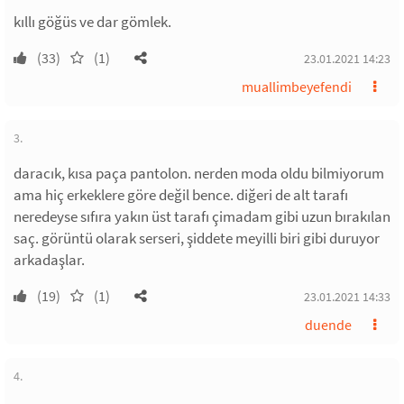
kıllı göğüs ve dar gömlek.
(33)
(1)
23.01.2021 14:23
muallimbeyefendi
3.
daracık, kısa paça pantolon. nerden moda oldu bilmiyorum
ama hiç erkeklere göre değil bence. diğeri de alt tarafı
neredeyse sıfıra yakın üst tarafı çimadam gibi uzun bırakılan
saç. görüntü olarak serseri, şiddete meyilli biri gibi duruyor
arkadaşlar.
(19)
(1)
23.01.2021 14:33
duende
4.