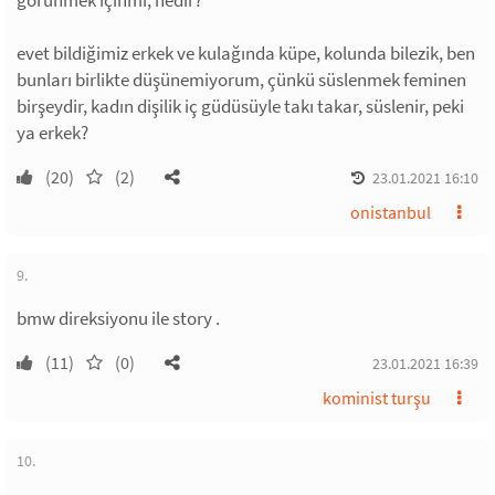
görünmek içinmi, nedir?
evet bildiğimiz erkek ve kulağında küpe, kolunda bilezik, ben
bunları birlikte düşünemiyorum, çünkü süslenmek feminen
birşeydir, kadın dişilik iç güdüsüyle takı takar, süslenir, peki
ya erkek?
(20)
(2)
23.01.2021 16:10
onistanbul
9.
bmw direksiyonu ile story .
(11)
(0)
23.01.2021 16:39
kominist turşu
10.