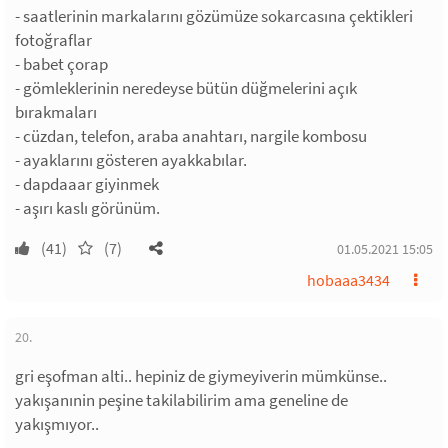
- saatlerinin markalarını gözümüze sokarcasına çektikleri
fotoğraflar
- babet çorap
- gömleklerinin neredeyse bütün düğmelerini açık
bırakmaları
- cüzdan, telefon, araba anahtarı, nargile kombosu
- ayaklarını gösteren ayakkabılar.
- dapdaaar giyinmek
- aşırı kaslı görünüm.
(41)
(7)
01.05.2021 15:05
hobaaa3434
20.
gri eşofman alti.. hepiniz de giymeyiverin mümkünse..
yakışanınin peşine takilabilirim ama geneline de
yakışmıyor..