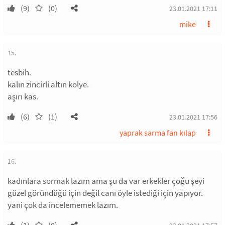
(9)
(0)
23.01.2021 17:11
mike
15.
tesbih.
kalın zincirli altın kolye.
aşırı kas.
(6)
(1)
23.01.2021 17:56
yaprak sarma fan kılap
16.
kadınlara sormak lazım ama şu da var erkekler çoğu şeyi
güzel göründüğü için değil canı öyle istediği için yapıyor.
yani çok da incelememek lazım.