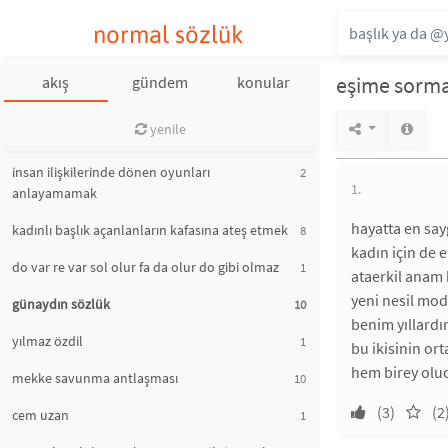
normal sözlük
eşime sorma
akış
gündem
konular
yenile
insan ilişkilerinde dönen oyunları
2
1.
anlayamamak
hayatta en say
kadınlı başlık açanlanların kafasına ateş etmek
8
kadın için de e
do var re var sol olur fa da olur do gibi olmaz
1
ataerkil anam 
yeni nesil mod
günaydın sözlük
10
benim yıllardı
yılmaz özdil
1
bu ikisinin ort
hem birey oluc
mekke savunma antlaşması
10
(3)
(2
cem uzan
1