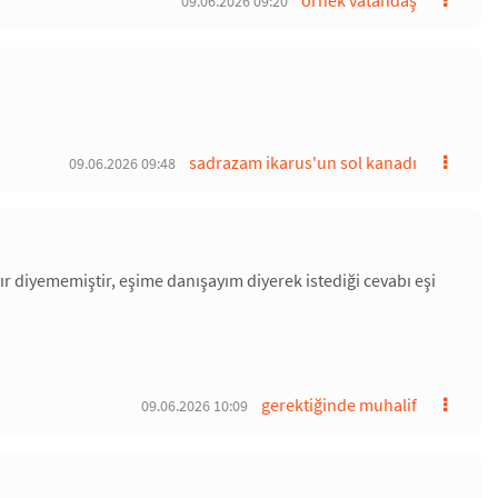
örnek vatandaş
09.06.2026 09:20
sadrazam ikarus'un sol kanadı
09.06.2026 09:48
yır diyememiştir, eşime danışayım diyerek istediği cevabı eşi
gerektiğinde muhalif
09.06.2026 10:09