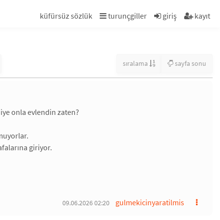
küfürsüz sözlük
turunçgiller
giriş
kayıt
sıralama
sayfa sonu
iye onla evlendin zaten?
muyorlar.
alarına giriyor.
gulmekicinyaratilmis
09.06.2026 02:20