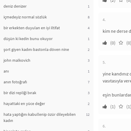
(2)
(0
deniz denizer
1
içmedeyiz normal sözlük
8
4.
bir erkekten duyulan en iyi iltifat
4
kim ne derse 
düşün ki kedin bunu okuyor
1
(0)
(0
şort giyen kadını bastonla döven nine
2
john malkovich
3
5.
anı
1
yine kandınız 
vasıtasıyla ver
anın fotoğrafı
7
bir dizi repliği bırak
3
eşin bunlardan
hayattaki en yüce değer
2
(1)
(1
hata yaptığını kabullenip özür dileyebilen
12
kadın
6.