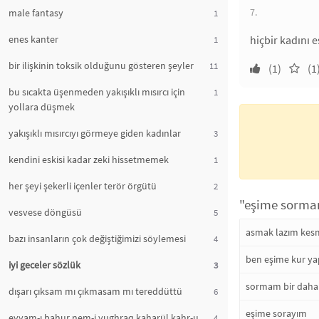
7.
male fantasy
1
enes kanter
hiçbir kadını 
1
bir ilişkinin toksik olduğunu gösteren şeyler
11
(1)
(1
bu sıcakta üşenmeden yakışıklı mısırcı için
1
yollara düşmek
yakışıklı mısırcıyı görmeye giden kadınlar
3
kendini eskisi kadar zeki hissetmemek
1
her şeyi şekerli içenler terör örgütü
2
"eşime sormam
vesvese döngüsü
5
asmak lazım kesme
bazı insanların çok değiştiğimizi söylemesi
4
ben eşime kur y
iyi geceler sözlük
3
sormam bir daha
dışarı çıksam mı çıkmasam mı tereddüttü
6
eşime sorayım
eyyam-ı bahur nem-i yughraq kaharül kahr-u
4