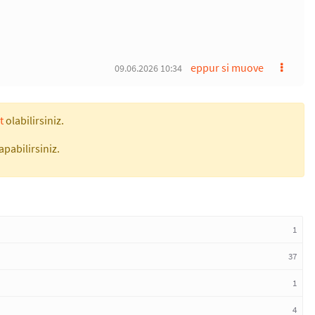
eppur si muove
09.06.2026 10:34
t
olabilirsiniz.
apabilirsiniz.
1
37
1
4