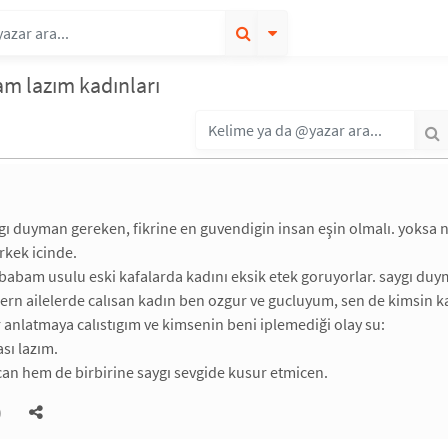
m lazım kadınları
gı duyman gereken, fikrine en guvendigin insan eşin olmalı. yoksa n
rkek icinde.
babam usulu eski kafalarda kadını eksik etek goruyorlar. saygı duy
ern ailelerde calısan kadın ben ozgur ve gucluyum, sen de kimsin kaf
r anlatmaya calıstıgım ve kimsenin beni iplemediği olay su:
ası lazım.
an hem de birbirine saygı sevgide kusur etmicen.
)