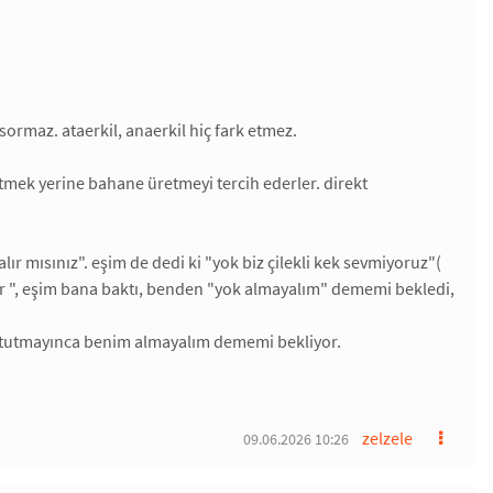
ormaz. ataerkil, anaerkil hiç fark etmez.
etmek yerine bahane üretmeyi tercih ederler. direkt
lır mısınız". eşim de dedi ki "yok biz çilekli kek sevmiyoruz"(
var ", eşim bana baktı, benden "yok almayalım" dememi bekledi,
 tutmayınca benim almayalım dememi bekliyor.
zelzele
09.06.2026 10:26