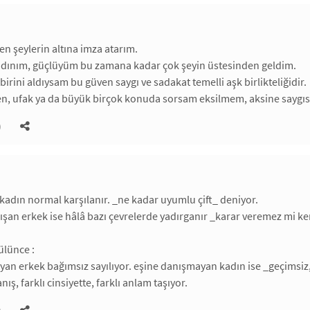
n şeylerin altına imza atarım.
kadınım, güçlüyüm bu zamana kadar çok şeyin üstesinden geldim.
irini aldıysam bu güven saygı ve sadakat temelli aşk birlikteliğidir.
ken, ufak ya da büyük birçok konuda sorsam eksilmem, aksine saygısı
)
kadın normal karşılanır. _ne kadar uyumlu çift_ deniyor.
şan erkek ise hâlâ bazı çevrelerde yadırganır _karar veremez mi kend
ülünce :
an erkek bağımsız sayılıyor. eşine danışmayan kadın ise _geçimsiz,
nış, farklı cinsiyette, farklı anlam taşıyor.