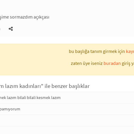
eşime sormazdım açıkçası
)
bu başlığa tanım girmek için
kayı
zaten üye iseniz
buradan
giriş y
 lazım kadınları" ile benzer başlıklar
k lazım bilali bilali kesmek lazım
apamıyorum