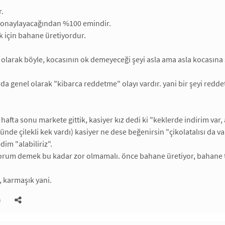
r.
n onaylayacağından %100 emindir.
k için bahane üretiyordur.
 olarak böyle, kocasının ok demeyeceği şeyi asla ama asla kocasına s
rda genel olarak "kibarca reddetme" olayı vardır. yani bir şeyi redd
afta sonu markete gittik, kasiyer kız dedi ki "keklerde indirim var, a
nde çilekli kek vardı) kasiyer ne dese beğenirsin "çikolatalısı da 
im "alabiliriz".
orum demek bu kadar zor olmamalı. önce bahane üretiyor, bahane
, karmaşık yani.
)