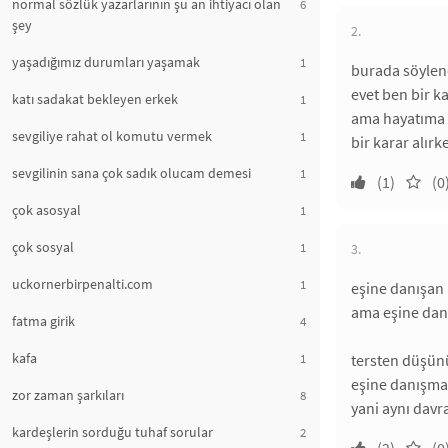
normal sözlük yazarlarının şu an ihtiyacı olan
6
şey
2.
yaşadığımız durumları yaşamak
1
burada söylene
evet ben bir 
katı sadakat bekleyen erkek
1
ama hayatıma b
sevgiliye rahat ol komutu vermek
1
bir karar alır
sevgilinin sana çok sadık olucam demesi
1
(1)
(0
çok asosyal
1
çok sosyal
1
3.
uckornerbirpenalti.com
1
eşine danışan 
ama eşine danı
fatma girik
4
kafa
1
tersten düşün
eşine danışmay
zor zaman şarkıları
8
yani aynı davra
kardeşlerin sorduğu tuhaf sorular
2