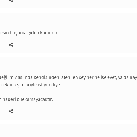
)
desin hoşuma giden kadındır.
)
değil mi? aslında kendisinden istenilen şey her ne ise evet, ya da ha
ecektir. eşim böyle istiyor diye.
 haberi bile olmayacaktır.
)