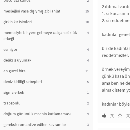
biscolata carlos
2
2 ihtimal vardı
mesleğini yasa dışıymış gibi anlat
15
1. si kocasını
2. si reddetme
çirkin kız isimleri
10
memesiyle bir yere gelmeye çalışan sözlük
4
kadınlar genel
erkeği
bir de kadınla
esmiyor
4
reddetmezler.
deliksiz uyumak
4
örnek vereyim h
en güzel bira
11
çünkü kasa önü
deniz kirliliği sebepleri
5
ama ben ne ded
almak istemiy
sigma erkek
1
trabzonlu
2
kadınlar böyle
doğum gününü kimsenin kutlamaması
9
(3)
(0
gereksiz romantize edilen kavramlar
3