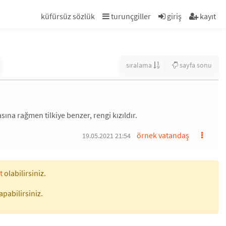
küfürsüz sözlük
turunçgiller
giriş
kayıt
sıralama
sayfa sonu
sına rağmen tilkiye benzer, rengi kızıldır.
örnek vatandaş
19.05.2021 21:54
t
olabilirsiniz.
apabilirsiniz.