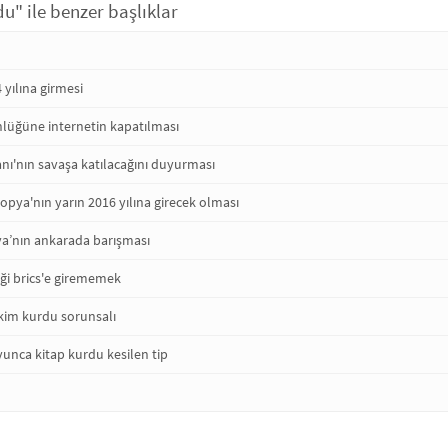
u" ile benzer başlıklar
 yılına girmesi
nlüğüne internetin kapatılması
nı'nın savaşa katılacağını duyurması
yopya'nın yarın 2016 yılına girecek olması
ya’nın ankarada barışması
iği brics'e girememek
kim kurdu sorunsalı
unca kitap kurdu kesilen tip