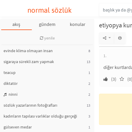
normal sözlük
etiyopya ku
akış
gündem
konular
yenile
evinde klima olmayan insan
8
1.
sigaraya sürekli zam yapmak
13
diğer kurtlarda
teacup
1
(3)
(0
diktatör
2
ninni
2
sözlük yazarlarının fotoğrafları
13
kadınların tapılası varlıklar olduğu gerçeği
3
gülseven medar
1