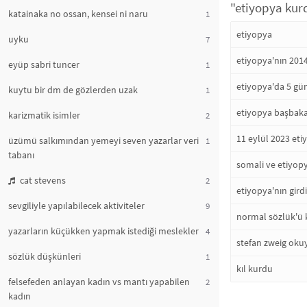
"etiyopya kurd
katainaka no ossan, kensei ni naru
1
etiyopya
uyku
7
etiyopya'nın 2014
eyüp sabri tuncer
1
etiyopya'da 5 gü
kuytu bir dm de gözlerden uzak
1
etiyopya başbaka
karizmatik isimler
2
11 eylül 2023 eti
üzümü salkımından yemeyi seven yazarlar veri
1
tabanı
somali ve etiyop
cat stevens
2
etiyopya'nın gird
sevgiliyle yapılabilecek aktiviteler
9
normal sözlük'ü 
yazarların küçükken yapmak istediği meslekler
4
stefan zweig okuy
sözlük düşkünleri
1
kıl kurdu
felsefeden anlayan kadın vs mantı yapabilen
2
kadın