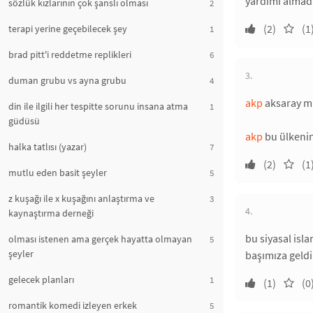
yardımı almadığ
sözlük kızlarının çok şanslı olması
2
(2)
(1
terapi yerine geçebilecek şey
1
brad pitt'i reddetme replikleri
6
3.
duman grubu vs ayna grubu
4
akp
aksaray mi
din ile ilgili her tespitte sorunu insana atma
1
güdüsü
akp
bu ülkenin
halka tatlısı (yazar)
7
(2)
(1
mutlu eden basit şeyler
5
z kuşağı ile x kuşağını anlaştırma ve
3
4.
kaynaştırma derneği
bu siyasal isla
olması istenen ama gerçek hayatta olmayan
5
şeyler
başımıza geldi
gelecek planları
1
(1)
(0
romantik komedi izleyen erkek
5