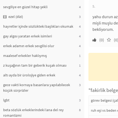
5.
sevgiliye en güzel hitap şekli
4
yahu durun az 
ezel (dizi)
3
mişli muşlu de
hayretler içinde sözlükteki başlıkları okumak
4
bekliyorum.
gay algısı yaratan erkek isimleri
4
(0)
(0
erkek adamın erkek sevgilisi olur
4
maalesef erkekler haklıymış
1
z kuşağının tam bir geberik kuşak olması
1
altı ayda bir ürolojiye giden erkek
4
gece vakti kornaya basanlara yapılabilecek
3
"fakirlik belge
küçük sürprizler
lgbt
3
görev belgesi (çal
beta sözlük erkeklerindeki lana del rey
8
ruh eşi vs beden 
romantizmi