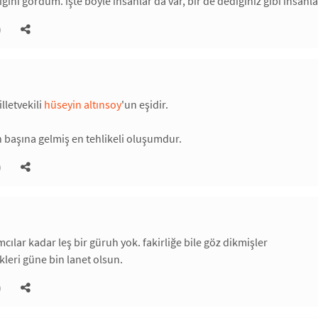
ını gördüm. işte böyle insanlar da var, bir de dediğiniz gibi insanla
)
lletvekili
hüseyin altınsoy
'un eşidir.
 başına gelmiş en tehlikeli oluşumdur.
)
mcılar kadar leş bir güruh yok. fakirliğe bile göz dikmişler
kleri güne bin lanet olsun.
)