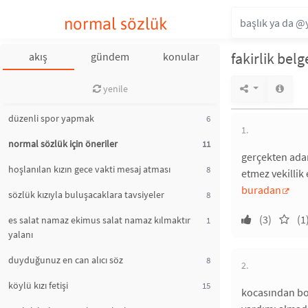
normal sözlük
fakirlik belg
akış
gündem
konular
yenile
düzenli spor yapmak
6
1.
normal sözlük için öneriler
11
gerçekten adam
hoşlanılan kızın gece vakti mesaj atması
8
etmez vekillik 
buradan
sözlük kızıyla buluşacaklara tavsiyeler
8
(3)
(1
es salat namaz ekimus salat namaz kılmaktır
1
yalanı
duyduğunuz en can alıcı söz
8
2.
köylü kızı fetişi
15
kocasından boş