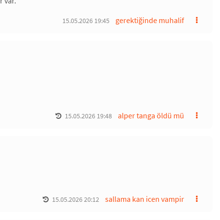
r var.
gerektiğinde muhalif
15.05.2026 19:45
alper tanga öldü mü
15.05.2026 19:48
sallama kan icen vampir
15.05.2026 20:12