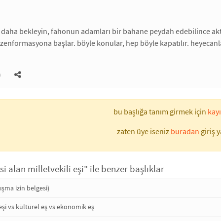
daha bekleyin, fahonun adamları bir bahane peydah edebilince aktrol
zenformasyona başlar. böyle konular, hep böyle kapatılır. heyecanla
)
bu başlığa tanım girmek için
kayı
zaten üye iseniz
buradan
giriş y
si alan milletvekili eşi" ile benzer başlıklar
ışma izin belgesi)
eşi vs kültürel eş vs ekonomik eş