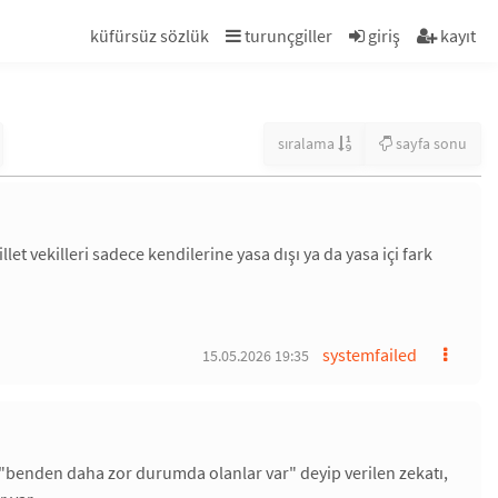
küfürsüz sözlük
turunçgiller
giriş
kayıt
sıralama
sayfa sonu
t vekilleri sadece kendilerine yasa dışı ya da yasa içi fark
systemfailed
15.05.2026 19:35
"benden daha zor durumda olanlar var" deyip verilen zekatı,