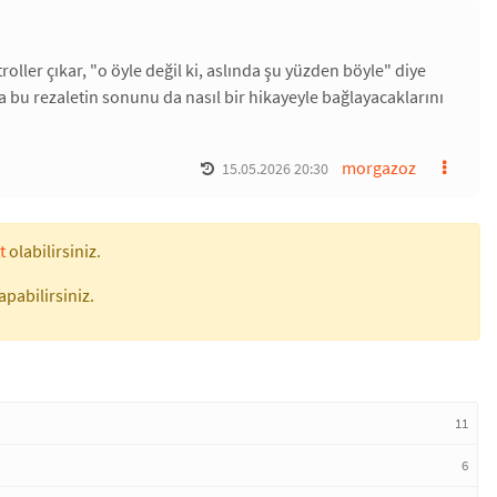
ler çıkar, "o öyle değil ki, aslında şu yüzden böyle" diye
 bu rezaletin sonunu da nasıl bir hikayeyle bağlayacaklarını
morgazoz
15.05.2026 20:30
t
olabilirsiniz.
apabilirsiniz.
11
6