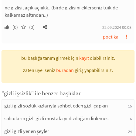
ne gizlisi, açık açıııkk.. (birde gizlisini eklerseniz tüik'de
kalkamaz altından..)
(0)
(0)
22.09.2024 00:08
poetika
bu başlığa tanım girmek için
kayıt
olabilirsiniz.
zaten üye iseniz
buradan
giriş yapabilirsiniz.
"gizli işsizlik" ile benzer başlıklar
gizli gizli sözlük kızlarıyla sohbet eden gizli çapkın
15
solcuların gizli gizli mustafa yıldızdoğan dinlemesi
6
gizli gizli yenen şeyler
24