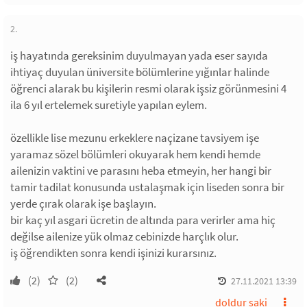
2.
iş hayatında gereksinim duyulmayan yada eser sayıda
ihtiyaç duyulan üniversite bölümlerine yığınlar halinde
öğrenci alarak bu kişilerin resmi olarak işsiz görünmesini 4
ila 6 yıl ertelemek suretiyle yapılan eylem.
özellikle lise mezunu erkeklere naçizane tavsiyem işe
yaramaz sözel bölümleri okuyarak hem kendi hemde
ailenizin vaktini ve parasını heba etmeyin, her hangi bir
tamir tadilat konusunda ustalaşmak için liseden sonra bir
yerde çırak olarak işe başlayın.
bir kaç yıl asgari ücretin de altında para verirler ama hiç
değilse ailenize yük olmaz cebinizde harçlık olur.
iş öğrendikten sonra kendi işinizi kurarsınız.
(2)
(2)
27.11.2021 13:39
doldur saki