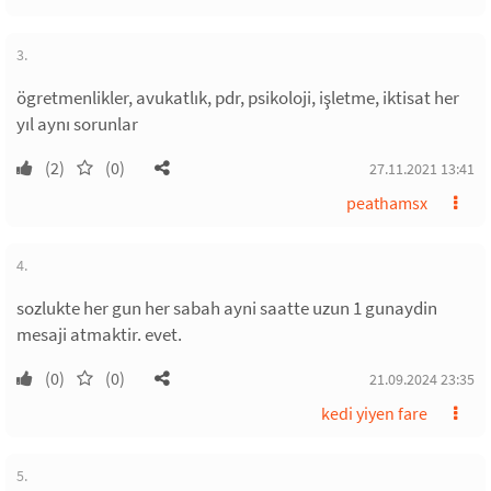
3.
ögretmenlikler, avukatlık, pdr, psikoloji, işletme, iktisat her
yıl aynı sorunlar
(2)
(0)
27.11.2021 13:41
peathamsx
4.
sozlukte her gun her sabah ayni saatte uzun 1 gunaydin
mesaji atmaktir. evet.
(0)
(0)
21.09.2024 23:35
kedi yiyen fare
5.