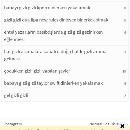
babayı gizli gizli kpop dinlerken yakalamak
8
gizli gizli dua lipa new rules dinleyen bir erkek olmak
6
entel yazarların başıboşlarda gizli gizli gezinirken
6
eğlenmesi
hat gizli aramalara kapalı olduğu halde gizli arama
3
gelmesi
çocukken gizli gizli yapılan şeyler
19
babayı gizli gizli taylor swift dinlerken yakalamak
6
gel gizli gizli
2
instagram
Normal Sözlük © 2026