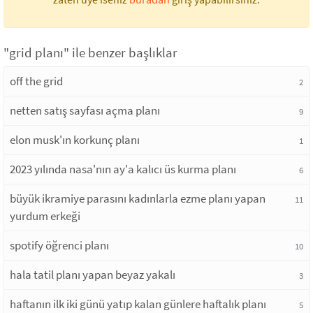
"grid planı" ile benzer başlıklar
off the grid
2
netten satış sayfası açma planı
9
elon musk'ın korkunç planı
1
2023 yılında nasa'nın ay'a kalıcı üs kurma planı
6
büyük ikramiye parasını kadınlarla ezme planı yapan
11
yurdum erkeği
spotify öğrenci planı
10
hala tatil planı yapan beyaz yakalı
3
haftanın ilk iki günü yatıp kalan günlere haftalık planı
5