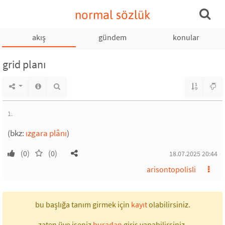
normal sözlük
akış
gündem
konular
grid planı
1.
(bkz:
ızgara plânı
)
(0)
(0)
18.07.2025 20:44
arisontopolisli
bu başlığa tanım girmek için
kayıt
olabilirsiniz.
zaten üye iseniz
buradan
giriş yapabilirsiniz.