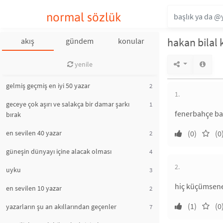
normal sözlük
hakan bilal 
akış
gündem
konular
yenile
gelmiş geçmiş en iyi 50 yazar
2
1.
geceye çok aşırı ve salakça bir damar şarkı
1
fenerbahçe baş
bırak
en sevilen 40 yazar
(0)
(0
2
güneşin dünyayı içine alacak olması
4
2.
uyku
3
hiç küçümsenec
en sevilen 10 yazar
2
(1)
(0
yazarların şu an akıllarından geçenler
7