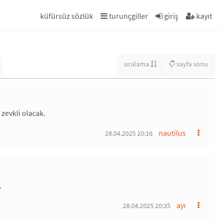
küfürsüz sözlük
turunçgiller
giriş
kayıt
sıralama
sayfa sonu
zevkli olacak.
nautilus
28.04.2025 20:16
.
ayı
28.04.2025 20:35