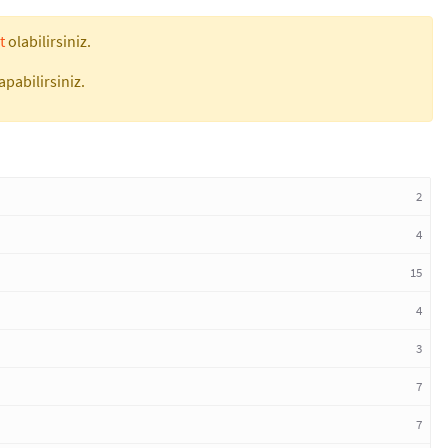
t
olabilirsiniz.
apabilirsiniz.
2
4
15
4
3
7
7