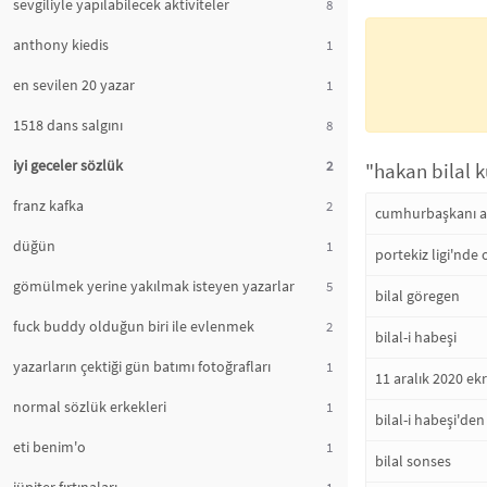
sevgiliyle yapılabilecek aktiviteler
8
anthony kiedis
1
en sevilen 20 yazar
1
1518 dans salgını
8
iyi geceler sözlük
2
"hakan bilal k
franz kafka
2
cumhurbaşkanı ad
düğün
1
portekiz ligi'nde
gömülmek yerine yakılmak isteyen yazarlar
5
bilal göregen
fuck buddy olduğun biri ile evlenmek
2
bilal-i habeşi
yazarların çektiği gün batımı fotoğrafları
1
11 aralık 2020 e
normal sözlük erkekleri
1
bilal-i habeşi'de
eti benim'o
1
bilal sonses
1