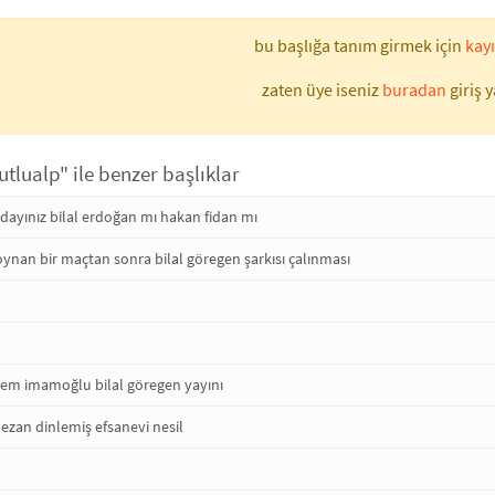
bu başlığa tanım girmek için
kayı
zaten üye iseniz
buradan
giriş y
utlualp" ile benzer başlıklar
ayınız bilal erdoğan mı hakan fidan mı
 oynan bir maçtan sonra bilal göregen şarkısı çalınması
krem imamoğlu bilal göregen yayını
n ezan dinlemiş efsanevi nesil