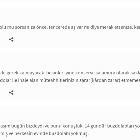
 dolu mu sorsanıza önce, tencerede aş var mı diye merak etsenıze. k
)
eride gerek kalmayacak. besinleri yine konserve salamura olarak sak
 dolar ile ihale alan müteahhitlerinizin zarar(kârdan zarar) etmemes
)
daşım bugün bizdeydi ve bunu konuştuk. 14 gündür buzdolapları yok
çmış ve herkesin evinde buzdolabı yokmuş.