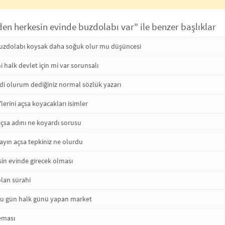
en herkesin evinde buzdolabı var" ile benzer başlıklar
buzdolabı koysak daha soğuk olur mu düşüncesi
i halk devlet için mi var sorunsalı
di olurum dediğiniz normal sözlük yazarı
'lerini açsa koyacakları isimler
çsa adını ne koyardı sorusu
yayın açsa tepkiniz ne olurdu
sin evinde girecek olması
olan sürahi
ğu gün halk günü yapan market
neması