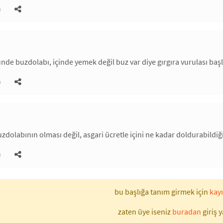
)
nde buzdolabı, içinde yemek değil buz var diye gırgıra vurulası başl
)
zdolabının olması değil, asgari ücretle içini ne kadar doldurabildiğ
)
bu başlığa tanım girmek için
kayı
zaten üye iseniz
buradan
giriş y