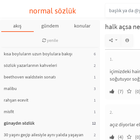
normal sözlük
halk açsa n
akış
gündem
konular
yenile
kısa boyluların uzun boylulara bakışı
6
1.
sözlük yazarlarının kahveleri
2
içimizdeki hai
beethoven waldstein sonatı
1
soğutuyor soğu
malibu
3
(7)
(0
rahşan ecevit
1
misfit
1
2.
günaydın sözlük
12
açız diyorlar e
30 yaşını geçip ailesiyle aynı yalıda yaşayan
2
(4)
(0