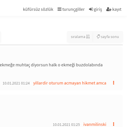
küfürsüz sözlük
turunçgiller
giriş
kayıt
sıralama
sayfa sonu
uru ekmeğe muhtaç diyorsun halk o ekmeği buzdolabında
yillardir oturum acmayan hikmet amca
10.01.2021 01:24
ivanmilinski
10.01.2021 01:25