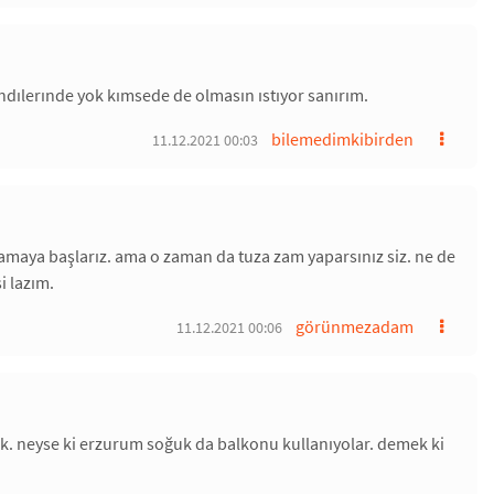
endılerınde yok kımsede de olmasın ıstıyor sanırım.
bilemedimkibirden
11.12.2021 00:03
lamaya başlarız. ama o zaman da tuza zam yaparsınız siz. ne de
i lazım.
görünmezadam
11.12.2021 00:06
. neyse ki erzurum soğuk da balkonu kullanıyolar. demek ki