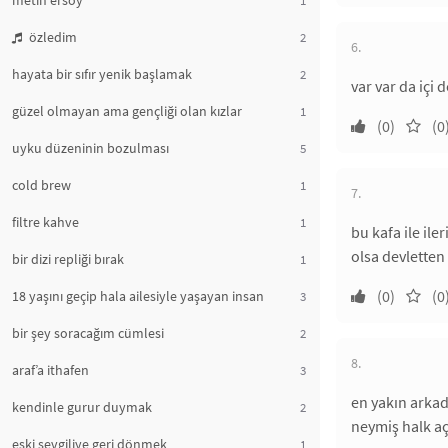
metin ersoy
özledim
2
6.
hayata bir sıfır yenik başlamak
2
var var da içi
güzel olmayan ama gençliği olan kızlar
1
(0)
(0
uyku düzeninin bozulması
5
cold brew
1
7.
filtre kahve
1
bu kafa ile il
olsa devletten
bir dizi repliği bırak
1
(0)
(0
18 yaşını geçip hala ailesiyle yaşayan insan
3
bir şey soracağım cümlesi
2
8.
araf’a ithafen
3
en yakın arka
kendinle gurur duymak
2
neymiş halk a
eski sevgiliye geri dönmek
1