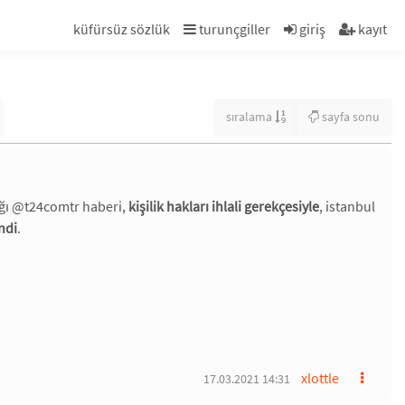
küfürsüz sözlük
turunçgiller
giriş
kayıt
sıralama
sayfa sonu
ığı @t24comtr haberi,
kişilik hakları ihlali gerekçesiyle
, istanbul
ndi
.
xlottle
17.03.2021 14:31