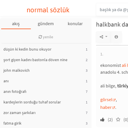
normal sözlük
halkbank dav
akış
gündem
konular
yenile
düşün ki kedin bunu okuyor
1
1.
şort giyen kadını bastonla döven nine
2
ekonomist
ali
john malkovich
3
anadolu 4. sch
anı
1
ali bilge,
türki
anın fotoğrafı
7
görsel
,
kardeşlerin sorduğu tuhaf sorular
1
haber
.
zor zaman şarkıları
7
(2)
(0
fatma girik
3