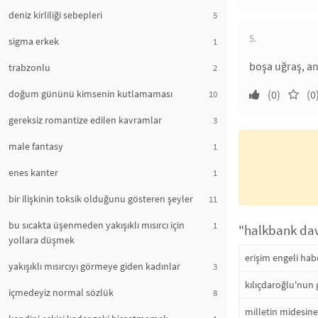
deniz kirliliği sebepleri
5
5.
sigma erkek
1
boşa uğraş, an
trabzonlu
2
doğum gününü kimsenin kutlamaması
(0)
(0
10
gereksiz romantize edilen kavramlar
3
male fantasy
1
enes kanter
1
bir ilişkinin toksik olduğunu gösteren şeyler
11
bu sıcakta üşenmeden yakışıklı mısırcı için
1
"halkbank dava
yollara düşmek
erişim engeli habe
yakışıklı mısırcıyı görmeye giden kadınlar
3
kılıçdaroğlu'nun 
içmedeyiz normal sözlük
8
milletin midesine