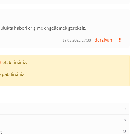
plulukta haberi erişime engellemek gereksiz.
dergivan
17.03.2021 17:38
t
olabilirsiniz.
apabilirsiniz.
4
2
ğı
13