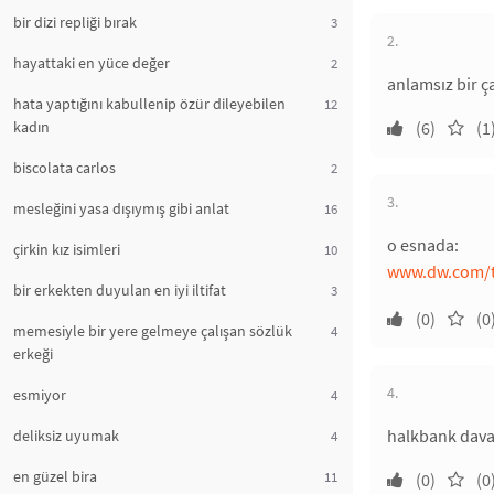
bir dizi repliği bırak
3
2.
hayattaki en yüce değer
2
anlamsız bir ç
hata yaptığını kabullenip özür dileyebilen
12
kadın
(6)
(1
biscolata carlos
2
3.
mesleğini yasa dışıymış gibi anlat
16
o esnada:
çirkin kız isimleri
10
www.dw.com/tr/
bir erkekten duyulan en iyi iltifat
3
(0)
(0
memesiyle bir yere gelmeye çalışan sözlük
4
erkeği
4.
esmiyor
4
halkbank davas
deliksiz uyumak
4
en güzel bira
11
(0)
(0