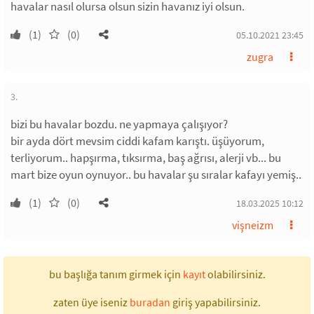
havalar nasıl olursa olsun sizin havanız iyi olsun.
(1)
(0)
05.10.2021 23:45
zugra
3.
bizi bu havalar bozdu. ne yapmaya çalışıyor?
bir ayda dört mevsim ciddi kafam karıştı. üşüyorum,
terliyorum.. hapşırma, tıksırma, baş ağrısı, alerji vb... bu
mart bize oyun oynuyor.. bu havalar şu sıralar kafayı yemiş..
(1)
(0)
18.03.2025 10:12
vişneizm
bu başlığa tanım girmek için
kayıt
olabilirsiniz.
zaten üye iseniz
buradan
giriş yapabilirsiniz.