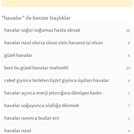
"havalar" ile benzer başlıklar
havalar soğur soğumaz hasta olmak
34
havalar nasıl olursa olsun sizin havanız iyi olsun
8
güzel havalar
6
beni bu güzel havalar mahvetti
23
ceket giyince terleten tişört giyince üşüten havalar
6
havalar açınca enerji pıtırcığına dönüşen kadın
2
havalar soğuyunca sözlüğe dönmek
7
havalar ısınınca buzlar erir
1
havalar nasıl
4