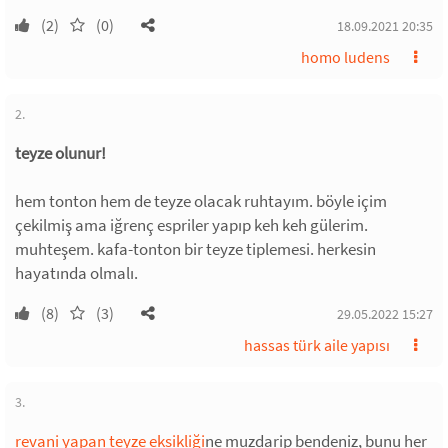
(2)
(0)
18.09.2021 20:35
homo ludens
2.
teyze olunur!
hem tonton hem de teyze olacak ruhtayım. böyle içim
çekilmiş ama iğrenç espriler yapıp keh keh gülerim.
muhteşem. kafa-tonton bir teyze tiplemesi. herkesin
hayatında olmalı.
(8)
(3)
29.05.2022 15:27
hassas türk aile yapısı
3.
revani yapan teyze eksikliği
ne muzdarip bendeniz, bunu her