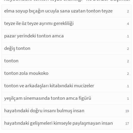
elma soyup bıçağın ucuyla sana uzatan tonton teyze
2
teyze ile öz teyze ayrımı gerekliliği
4
pazar yerindeki tonton amca
1
değiş tonton
2
tonton
2
tonton zola moukoko
2
tonton ve arkadaşları kitabındaki mucizeler
1
yeşilçam sinemasında tonton amca figürü
1
hayatındaki doğru insanı bulmuş insan
19
hayatındaki gelişmeleri kimseyle paylaşmayan insan
17