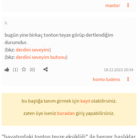
mastor
6.
bugün yine birkaç tonton teyze görüp dertlendiğim
durumdur.
(bkz:
derdini seveyim
)
(bkz:
derdini seveyim butonu
)
(1)
(0)
18.12.2023 20:34
homo ludens
bu başlığa tanım girmek için
kayıt
olabilirsiniz.
zaten üye iseniz
buradan
giriş yapabilirsiniz.
"hayatındaki tonton teyze eksikliği" ile benzer başlıklar