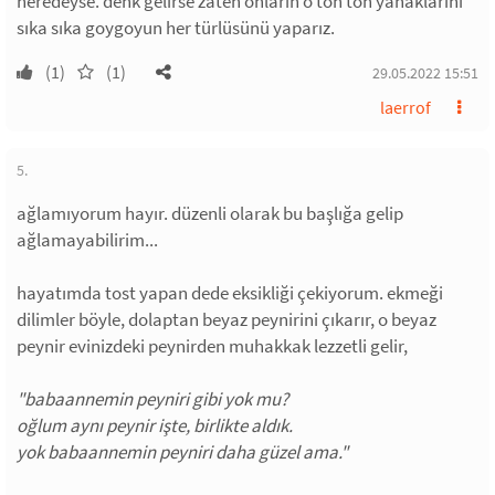
neredeyse. denk gelirse zaten onların o ton ton yanaklarını
sıka sıka goygoyun her türlüsünü yaparız.
(1)
(1)
29.05.2022 15:51
laerrof
5.
ağlamıyorum hayır. düzenli olarak bu başlığa gelip
ağlamayabilirim...
hayatımda tost yapan dede eksikliği çekiyorum. ekmeği
dilimler böyle, dolaptan beyaz peynirini çıkarır, o beyaz
peynir evinizdeki peynirden muhakkak lezzetli gelir,
"babaannemin peyniri gibi yok mu?
oğlum aynı peynir işte, birlikte aldık.
yok babaannemin peyniri daha güzel ama."