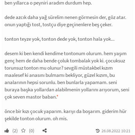
ben yıllarca o peyniri aradım durdum hep.
dede azcık daha yağ sürelim nenen görmesin der, göz atar.
onun yaptığı tost, tostçu diye geçinenlere beş çeker.
tonton teyze yok, tonton dede yok, tonton hala yok...
desem ki ben kendi kendime tontonum olurum. hem yaşım
genç hem de daha bende çoluk tombalak yok ki. çocuksuz
torunsuz tonton mu olunur? sevgili müstakbel kızım
maalesef ki anasını bulmamı bekliyor, güzel kızım, bu
analarının hepsi sorunlu. ben bunlarla yapamam. seni
buraya başka yollardan alabilmenin yollarını arıyorum, seni
çok seven mastor baban.
*
önce bir kızı çocuk yaparım. karıyı da boşarım. giderim hür
şekilde tonton olurum. oh mis.
(2)
(0)
26.08.2022 10:21