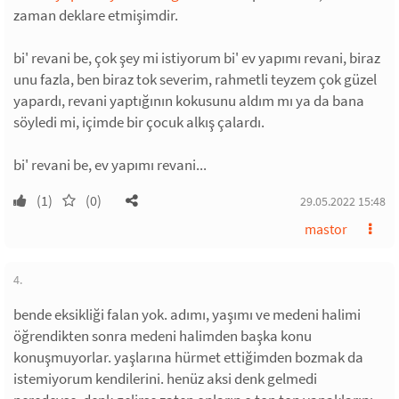
zaman deklare etmişimdir.
bi' revani be, çok şey mi istiyorum bi' ev yapımı revani, biraz
unu fazla, ben biraz tok severim, rahmetli teyzem çok güzel
yapardı, revani yaptığının kokusunu aldım mı ya da bana
söyledi mi, içimde bir çocuk alkış çalardı.
bi' revani be, ev yapımı revani...
(1)
(0)
29.05.2022 15:48
mastor
4.
bende eksikliği falan yok. adımı, yaşımı ve medeni halimi
öğrendikten sonra medeni halimden başka konu
konuşmuyorlar. yaşlarına hürmet ettiğimden bozmak da
istemiyorum kendilerini. henüz aksi denk gelmedi