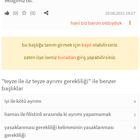
eksiğimiz bu.
(0)
(0)
29.06.2021 19:27
hani biz baron olduyduk
bu başlığa tanım girmek için
kayıt
olabilirsiniz.
zaten üye iseniz
buradan
giriş yapabilirsiniz.
"teyze ile öz teyze ayrımı gerekliliği" ile benzer
başlıklar
iyi ile kötü ayrımı
4
hamas ile filistinli arasında ki ayrımı yapamamak
2
yasaklanması gerekliliği kelimesinin yasaklanması
8
gerekliliği