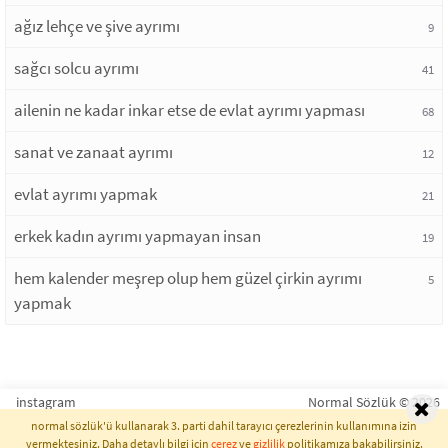
ağız lehçe ve şive ayrımı
9
sağcı solcu ayrımı
41
ailenin ne kadar inkar etse de evlat ayrımı yapması
68
sanat ve zanaat ayrımı
12
evlat ayrımı yapmak
21
erkek kadın ayrımı yapmayan insan
19
hem kalender meşrep olup hem güzel çirkin ayrımı
5
yapmak
instagram
Normal Sözlük © 2026
normal sözlük'ü kullanarak 3. parti dahil tarayıcı çerezlerinin kullanımına izin
vermektesiniz. Daha detaylı bilgi için
çerez
ve
gizlilik
politikamıza bakabilirsiniz.