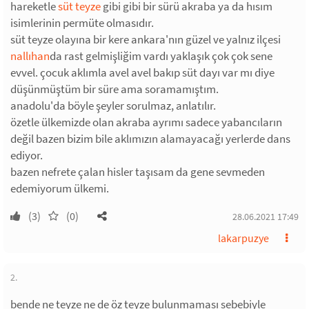
hareketle
süt teyze
gibi gibi bir sürü akraba ya da hısım
isimlerinin permüte olmasıdır.
süt teyze olayına bir kere ankara'nın güzel ve yalnız ilçesi
nallıhan
da rast gelmişliğim vardı yaklaşık çok çok sene
evvel. çocuk aklımla avel avel bakıp süt dayı var mı diye
düşünmüştüm bir süre ama soramamıştım.
anadolu'da böyle şeyler sorulmaz, anlatılır.
özetle ülkemizde olan akraba ayrımı sadece yabancıların
değil bazen bizim bile aklımızın alamayacağı yerlerde dans
ediyor.
bazen nefrete çalan hisler taşısam da gene sevmeden
edemiyorum ülkemi.
(3)
(0)
28.06.2021 17:49
lakarpuzye
2.
bende ne teyze ne de öz teyze bulunmaması sebebiyle