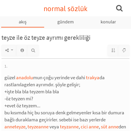
normal sözlük
akış
gündem
konular
teyze ile öz teyze ayrımı gerekliliği
1.
güzel
anadolu
mun çoğu yerinde ve dahi
trakya
da
rastlanılagelen ayrımdır. şöyle gelişir;
+işte bla bla teyzem bla bla
-öz teyzen mi?
+evet öz teyzem...
bu kısımda hiç bu soruya denk gelmeyenler kısa bir dumura
bağlı duraklama geçirirler. sebebi ise bazı yerlerde
anneteyze
,
teyzeanne
veya
teyzanne
,
cici anne
,
süt anne
den