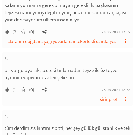
kafamı yormama gerek olmayan gereklilik. başkasının
teyzesi öz müymüş değil miymiş pek umursamam açıkçası.
yine de seviyorum ülkem insanını ya.
(2)
(0)
28.06.2021 17:59
claranın dağdan aşağı yuvarlanan tekerlekli sandalyesi
3.
bir vurgulayarak, sesteki tınlamadan teyze ile öz teyze
ayrimini yapiyoruz zaten şekerim.
(1)
(0)
28.06.2021 18:58
sirinprof
4.
tüm derdimiz sıkıntımız bitti, her şey güllük gülistanlık ve tek