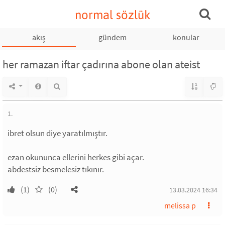
normal sözlük
akış
gündem
konular
her ramazan iftar çadırına abone olan ateist
1.
ibret olsun diye yaratılmıştır.
ezan okununca ellerini herkes gibi açar.
abdestsiz besmelesiz tıkınır.
(1)
(0)
13.03.2024 16:34
melissa p