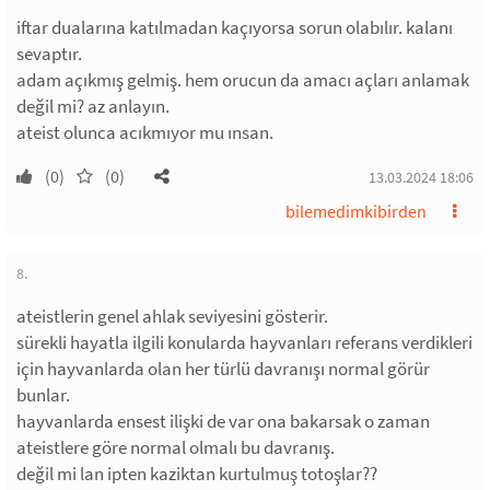
iftar dualarına katılmadan kaçıyorsa sorun olabılır. kalanı
sevaptır.
adam açıkmış gelmiş. hem orucun da amacı açları anlamak
değil mi? az anlayın.
ateist olunca acıkmıyor mu ınsan.
(0)
(0)
13.03.2024 18:06
bilemedimkibirden
8.
ateistlerin genel ahlak seviyesini gösterir.
sürekli hayatla ilgili konularda hayvanları referans verdikleri
için hayvanlarda olan her türlü davranışı normal görür
bunlar.
hayvanlarda ensest ilişki de var ona bakarsak o zaman
ateistlere göre normal olmalı bu davranış.
değil mi lan ipten kaziktan kurtulmuş totoşlar??